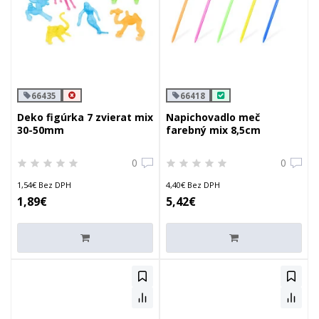
66435
66418
Deko figúrka 7 zvierat mix
Napichovadlo meč
30-50mm
farebný mix 8,5cm
0
0
1,54€ Bez DPH
4,40€ Bez DPH
1,89€
5,42€