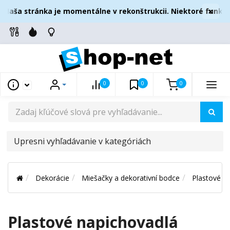
×
Naša stránka je momentálne v rekonštrukcii. Niektoré funkcie
0
0
0
UPRESNI
VYHĽADÁVANIE
V
Dekorácie
Miešačky a dekorativní bodce
Plastové n
KATEGÓRIÁCH
Plastové napichovadlá