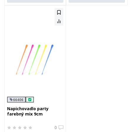
66406
Napichovadlo party
farebný mix 9cm
0