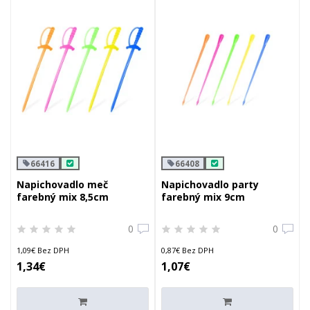
66416
66408
Napichovadlo meč
Napichovadlo party
farebný mix 8,5cm
farebný mix 9cm
0
0
1,09€ Bez DPH
0,87€ Bez DPH
1,34€
1,07€