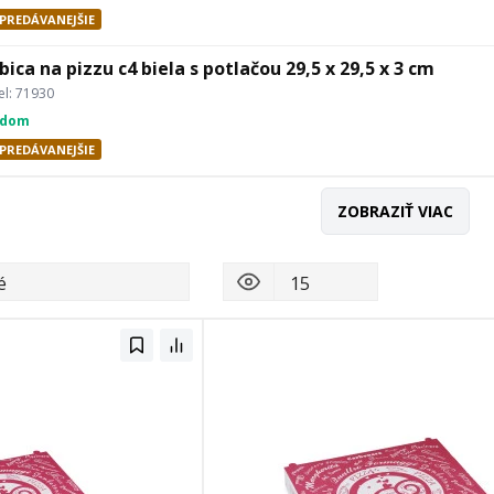
PREDÁVANEJŠIE
bica na pizzu c4 biela s potlačou 29,5 x 29,5 x 3 cm
l: 71930
adom
PREDÁVANEJŠIE