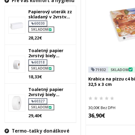
Pre váš komfort a hygienu
Papierový uterák zz
skladaný v 2vrstvý
biely 23 x 21 cm
60030
SKLADOM
28,22€
Toaletný papier
2vrstvý biely
`jumbo` ø18cm
60318
100m 445 útržkov
SKLADOM
71932
SKLADOM
18,33€
Krabica na pizzu c4 bi
32,5 x 3 cm
Toaletný papier
2vrstvý biely
`jumbo` ø27cm
60327
340m 1515 útržkov
SKLADOM
30,00€ Bez DPH
36,90€
29,40€
Termo-tašky donáškové