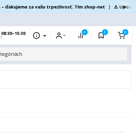
×
ujeme za vašu trpezlivosť. Tím shop-net
❘
⚠️ Upozornenie
0
0
0
 08:30–15:30
/7