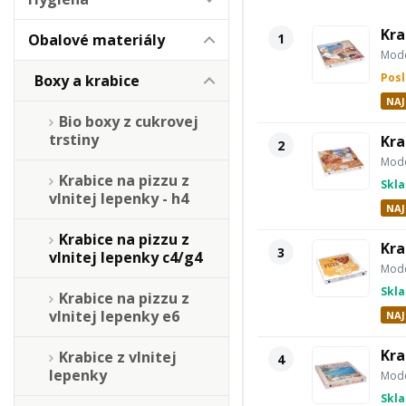
Kra
1
Obalové materiály
Mode
Pos
Boxy a krabice
NAJ
Bio boxy z cukrovej
trstiny
Kra
2
Mode
Krabice na pizzu z
Skl
vlnitej lepenky - h4
NAJ
Krabice na pizzu z
Kra
3
vlnitej lepenky c4/g4
Mode
Skl
Krabice na pizzu z
vlnitej lepenky e6
NAJ
Kra
Krabice z vlnitej
4
lepenky
Mode
Skl