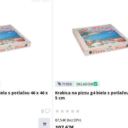
71950
SKLADOM
ela s potlačou 46 x 46 x
Krabica na pizzu g4 biela s potlačou
5 cm
0
87,54€ Bez DPH
107,67€