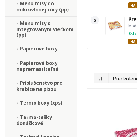
Menu misy do
NAJ
mikrovlnnej rúry (pp)
Kra
5
Menu misy s
Mode
integrovaným viečkom
Skl
(pp)
NAJ
Papierové boxy
Papierové boxy
nepremastiteľné
Príslušenstvo pre
krabice na pizzu
Termo boxy (xps)
Termo-tašky
donáškové