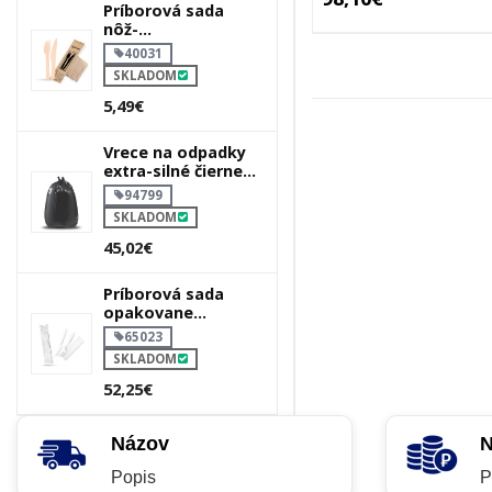
Príborová sada
nôž-
vidlička+obrúsok
40031
SKLADOM
5,49€
Vrece na odpadky
extra-silné čierne
70 x 110 cm 120l
94799
SKLADOM
45,02€
Príborová sada
opakovane
použiteľná nôž-
65023
vidlička+obrúsok
SKLADOM
biela
52,25€
Názov
N
Popis
P