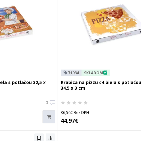
71934
SKLADOM
ela s potlačou 32,5 x
Krabica na pizzu c4 biela s potlačou
34,5 x 3 cm
0
36,56€ Bez DPH
44,97€