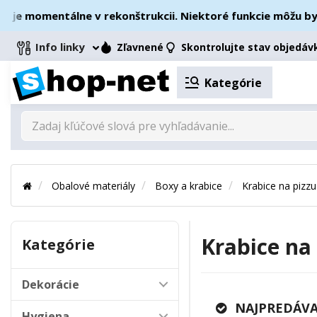
momentálne v rekonštrukcii. Niektoré funkcie môžu byť doč
Info linky
Zľavnené
Skontrolujte stav objedáv
Kategórie
Obalové materiály
Boxy a krabice
Krabice na pizzu
Krabice na 
Kategórie
Dekorácie
NAJPREDÁVA
Hygiena