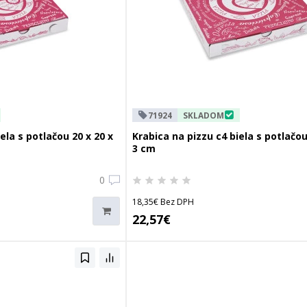
71924
SKLADOM
ela s potlačou 20 x 20 x
Krabica na pizzu c4 biela s potlačou
3 cm
0
18,35€ Bez DPH
22,57€