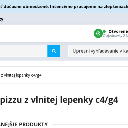
asne obmedzené. Intenzívne pracujeme na zlepšeniach – ďak
ky
Otvorené
Objednávky 24
UPRESNI
VYHĽADÁVANIE
V
KATEGÓRIÁCH
 z vlnitej lepenky c4/g4
pizzu z vlnitej lepenky c4/g4
NEJŠIE PRODUKTY