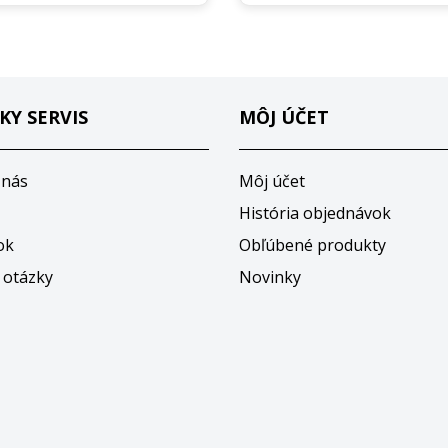
KY SERVIS
MÔJ ÚČET
 nás
Môj účet
História objednávok
ok
Obľúbené produkty
 otázky
Novinky