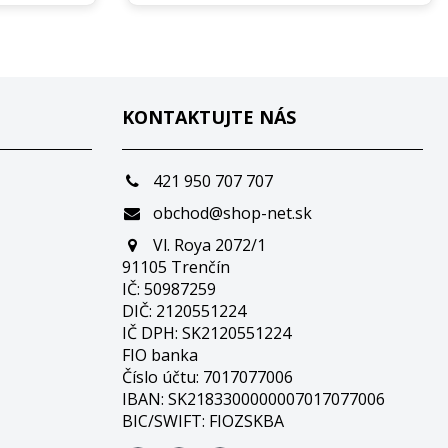
KONTAKTUJTE NÁS
421 950 707 707
obchod@shop-net.sk
Vl. Roya 2072/1
91105 Trenčín
IČ: 50987259
DIČ: 2120551224
IČ DPH: SK2120551224
FIO banka
Číslo účtu: 7017077006
IBAN: SK2183300000007017077006
BIC/SWIFT: FIOZSKBA