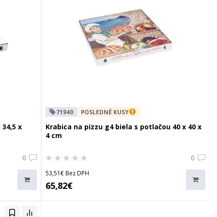
71940
POSLEDNÉ KUSY
 34,5 x
Krabica na pizzu g4 biela s potlačou 40 x 40 x
4 cm
0
0
53,51€ Bez DPH
65,82€