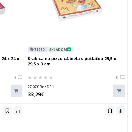
71930
SKLADOM
 24 x 24 x
Krabica na pizzu c4 biela s potlačou 29,5 x
29,5 x 3 cm
0
0
27,07€ Bez DPH
33,29€