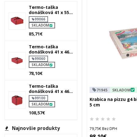
Termo-taška
donášková 41 x 55 x
18 cm `typ 6 plus`
99066
SKLADOM
85,71€
Termo-taška
donášková 41 x 46 x
18 cm `typ 6`
99060
SKLADOM
78,10€
Termo-taška
71945
SKLADOM
donášková 41 x 46 x
36 cm `typ 10`
99100
Krabica na pizzu g4 bi
5 cm
SKLADOM
108,57€
Najnovšie produkty
79,75€ Bez DPH
98,10€