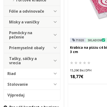
Tortové krabice
Fólie a odvinovače
Misky a vaničky
Pomôcky na
pečenie
71920
SKLADOM
Priemyselné obaly
Krabica na pizzu c4 bi
3 cm
Tašky, sáčky a
vrecia
15,26€ Bez DPH
Riad
18,77€
Stolovanie
Výpredaj