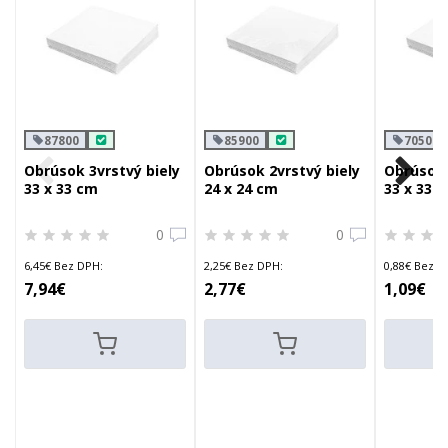
87800
85900
70500
Obrúsok 3vrstvý biely
Obrúsok 2vrstvý biely
Obrúsok 
33 x 33 cm
24 x 24 cm
33 x 33 
0
0
6,45€ Bez DPH:
2,25€ Bez DPH:
0,88€ Bez D
7,94€
2,77€
1,09€