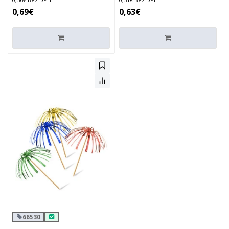
0,69€
0,63€
66530