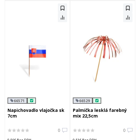
66571
66529
Napichovadlo vlajočka sk
Palmička lesklá farebný
7cm
mix 22,5cm
0
0
0,56€ Bez DPH
0,51€ Bez DPH