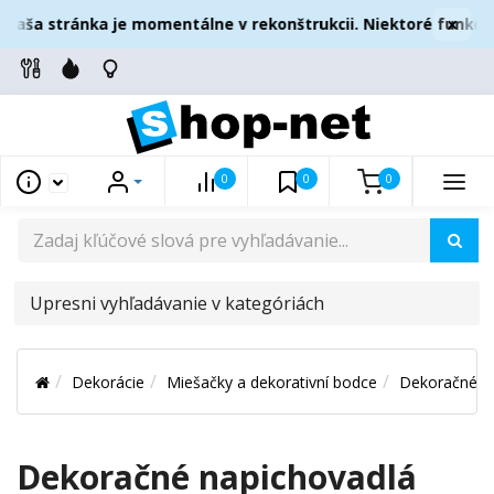
×
aša stránka je momentálne v rekonštrukcii. Niektoré funkcie
0
0
0
UPRESNI
VYHĽADÁVANIE
V
Dekorácie
Miešačky a dekorativní bodce
Dekoračné n
KATEGÓRIÁCH
Dekoračné napichovadlá