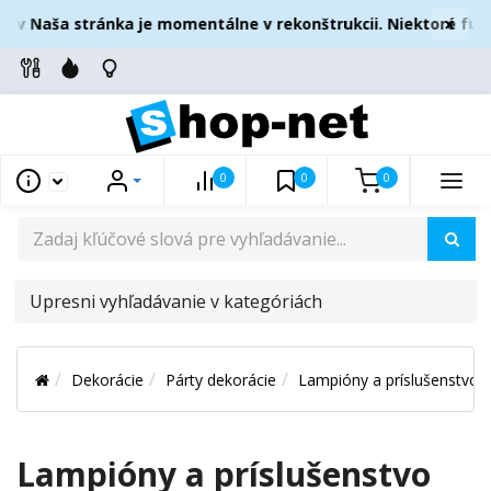
×
ov Naša stránka je momentálne v rekonštrukcii. Niektoré fun
0
0
0
UPRESNI
VYHĽADÁVANIE
V
Dekorácie
Párty dekorácie
Lampióny a príslušenstvo
KATEGÓRIÁCH
Lampióny a príslušenstvo