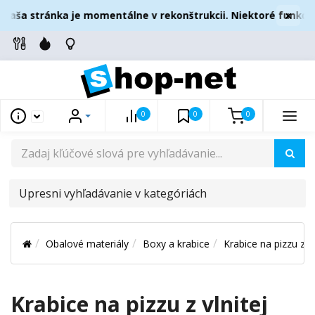
×
aša stránka je momentálne v rekonštrukcii. Niektoré funkcie
0
0
0
UPRESNI
VYHĽADÁVANIE
V
Obalové materiály
Boxy a krabice
Krabice na pizzu z v
KATEGÓRIÁCH
Krabice na pizzu z vlnitej