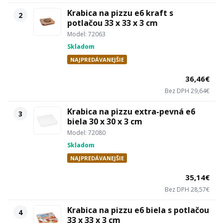
Krabica na pizzu e6 kraft s
2
potlačou 33 x 33 x 3 cm
Model: 72063
Skladom
NAJPREDÁVANEJŠIE
36,46€
Bez DPH 29,64€
Krabica na pizzu extra-pevná e6
3
biela 30 x 30 x 3 cm
Model: 72080
Skladom
NAJPREDÁVANEJŠIE
35,14€
Bez DPH 28,57€
Krabica na pizzu e6 biela s potlačou
4
33 x 33 x 3 cm