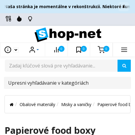
×
 Naša stránka je momentálne v rekonštrukcii. Niektoré funkc
0
0
0
UPRESNI
VYHĽADÁVANIE
V
Obalové materiály
Misky a vaničky
Papierové food bo
KATEGÓRIÁCH
Papierové food boxy