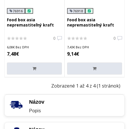
76916
76918
Food box asia
Food box asia
nepremastiteľný kraft
nepremastiteľný kraft
500ml/16oz
750ml/26oz
0
0
6,08€ Bez DPH
7,43€ Bez DPH
7,48€
9,14€
Zobrazené 1 až 4 z 4 (1 stránok)
Názov
Popis