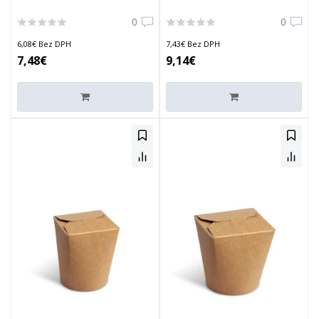
500ml/16oz
750ml/26oz
0
0
6,08€ Bez DPH
7,43€ Bez DPH
7,48€
9,14€