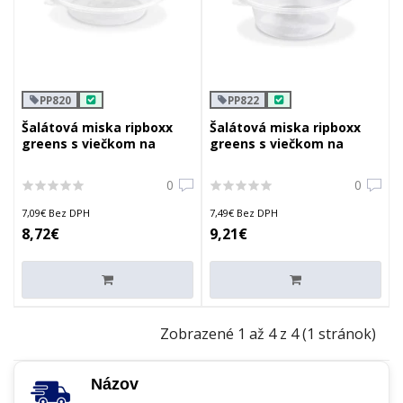
PP820
PP822
Šalátová miska ripboxx
Šalátová miska ripboxx
greens s viečkom na
greens s viečkom na
dressing misku
dressing misku
priehľadná 1600ml
priehľadná 2100ml
0
0
7,09€ Bez DPH
7,49€ Bez DPH
8,72€
9,21€
Zobrazené 1 až 4 z 4 (1 stránok)
Názov