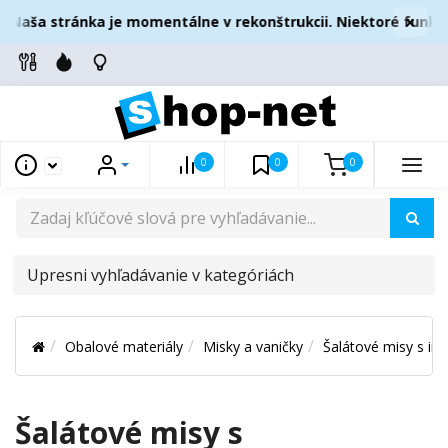
×
 Naša stránka je momentálne v rekonštrukcii. Niektoré funkci
0
0
0
UPRESNI
VYHĽADÁVANIE
V
Obalové materiály
Misky a vaničky
Šalátové misy s in
KATEGÓRIÁCH
Šalátové misy s