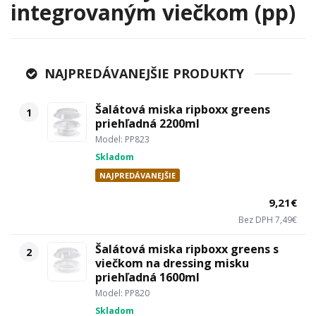
integrovaným viečkom (pp)
NAJPREDÁVANEJŠIE PRODUKTY
Šalátová miska ripboxx greens
1
priehľadná 2200ml
Model: PP823
Skladom
NAJPREDÁVANEJŠIE
9,21€
Bez DPH 7,49€
Šalátová miska ripboxx greens s
2
viečkom na dressing misku
priehľadná 1600ml
Model: PP820
Skladom