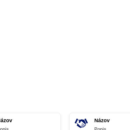
ázov
Názov
opis
Popis