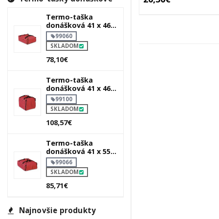
Termo-taška
donášková 41 x 46 x
18 cm `typ 6`
99060
SKLADOM
78,10€
Termo-taška
donášková 41 x 46 x
36 cm `typ 10`
99100
SKLADOM
108,57€
Termo-taška
donášková 41 x 55 x
18 cm `typ 6 plus`
99066
SKLADOM
85,71€
Najnovšie produkty