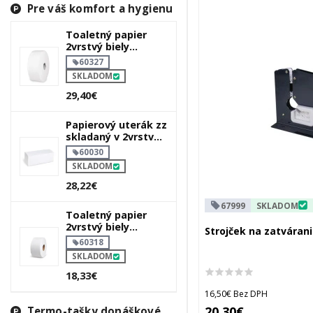
Pre váš komfort a hygienu
Toaletný papier
2vrstvý biely
`jumbo` ø27cm
60327
340m 1515 útržkov
SKLADOM
29,40€
Papierový uterák zz
skladaný v 2vrstvý
biely 23 x 21 cm
60030
SKLADOM
28,22€
67999
SKLADOM
Toaletný papier
2vrstvý biely
Strojček na zatvárani
`jumbo` ø18cm
60318
100m 445 útržkov
SKLADOM
18,33€
16,50€ Bez DPH
20,30€
Termo-tašky donáškové