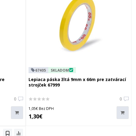
67405
SKLADOM
re
Lepiaca páska žltá 9mm x 66m pre zatvárací
strojček 67999
0
0
1,05€ Bez DPH
1,30€