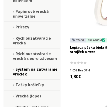
okienkom
Papierové vrecká
univerzálne
Prírezy
Rýchlouzatváracie
67400
SKLADOM
vrecká
Lepiaca páska biela 
strojček 67999
Rýchlouzatváracie
vrecká s euro-závesom
Systém na zatváranie
1,05€ Bez DPH
vreciek
1,30€
Tašky košieľky
Vrecká (ldpe)