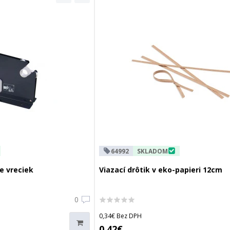
64992
SKLADOM
e vreciek
Viazací drôtik v eko-papieri 12cm
0
0,34€ Bez DPH
0,42€