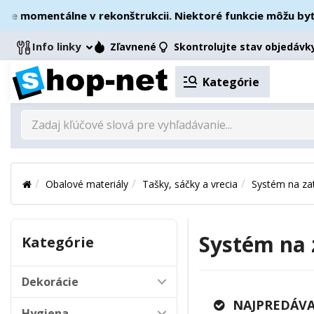
mentálne v rekonštrukcii. Niektoré funkcie môžu byť dočas
Info linky
Zľavnené
Skontrolujte stav objedávk
Kategórie
Obalové materiály
Tašky, sáčky a vrecia
Systém na zat
Systém na 
Kategórie
Dekorácie
NAJPREDÁVA
Hygiena