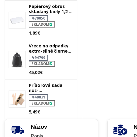
Papierový obrus
skladaný biely 1,2 x
1,8 m
70050
SKLADOM
1,89€
Vrece na odpadky
extra-silné čierne
70 x 110 cm 120l
94799
SKLADOM
45,02€
Príborová sada
nôž-
vidlička+obrúsok
40031
SKLADOM
5,49€
Názov
N
Popis
P