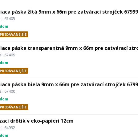
iaca páska žltá 9mm x 66m pre zatvárací strojček 67999
l: 67405
adom
PREDÁVANEJŠIE
iaca páska transparentná 9mm x 66m pre zatvárací str
l: 67409
adom
PREDÁVANEJŠIE
iaca páska biela 9mm x 66m pre zatvárací strojček 679
l: 67400
adom
PREDÁVANEJŠIE
zací drôtik v eko-papieri 12cm
l: 64992
adom