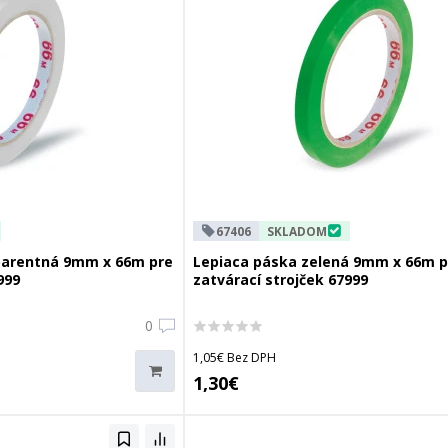
67406
SKLADOM
parentná 9mm x 66m pre
Lepiaca páska zelená 9mm x 66m p
999
zatvárací strojček 67999
0
1,05€ Bez DPH
1,30€