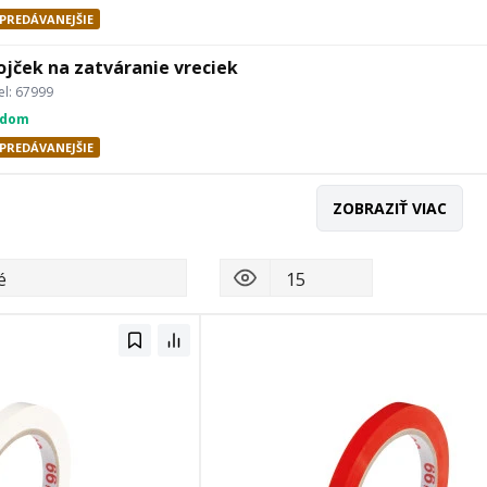
PREDÁVANEJŠIE
ojček na zatváranie vreciek
l: 67999
adom
PREDÁVANEJŠIE