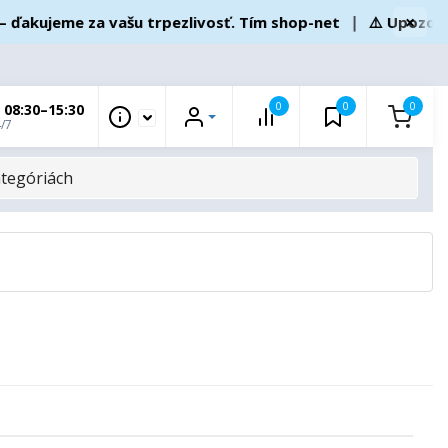
×
eme za vašu trpezlivosť. Tím shop-net
❘
⚠️ Upozornenie p
0
0
0
 08:30–15:30
/7