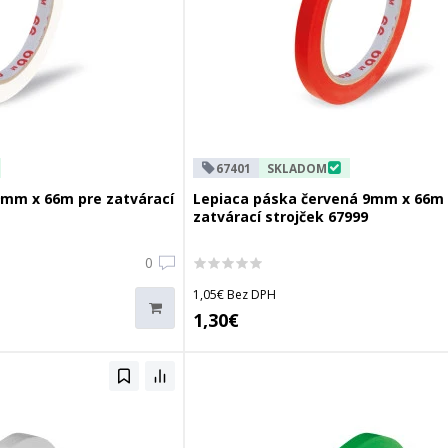
67401
SKLADOM
9mm x 66m pre zatvárací
Lepiaca páska červená 9mm x 66m
zatvárací strojček 67999
0
1,05€ Bez DPH
1,30€