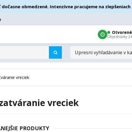
ne obmedzené. Intenzívne pracujeme na zlepšeniach – ďakuj
y
Otvorené
Objednávky 24
UPRESNI
VYHĽADÁVANIE
V
KATEGÓRIÁCH
váranie vreciek
zatváranie vreciek
NEJŠIE PRODUKTY