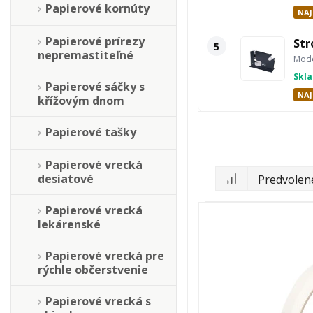
Papierové kornúty
NAJ
Papierové prírezy
Str
5
nepremastiteľné
Mode
Skl
Papierové sáčky s
NAJ
křížovým dnom
Papierové tašky
Papierové vrecká
desiatové
Papierové vrecká
lekárenské
Papierové vrecká pre
rýchle občerstvenie
Papierové vrecká s