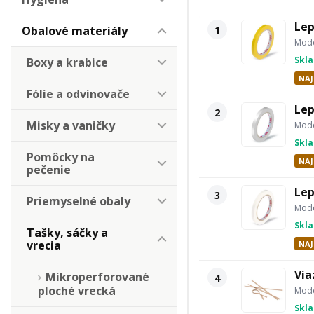
Lep
1
Obalové materiály
Mode
Skl
Boxy a krabice
NAJ
Fólie a odvinovače
Lep
2
Misky a vaničky
Mode
Skl
Pomôcky na
NAJ
pečenie
Lep
3
Priemyselné obaly
Mode
Skl
Tašky, sáčky a
vrecia
NAJ
Via
Mikroperforované
4
ploché vrecká
Mode
Skl