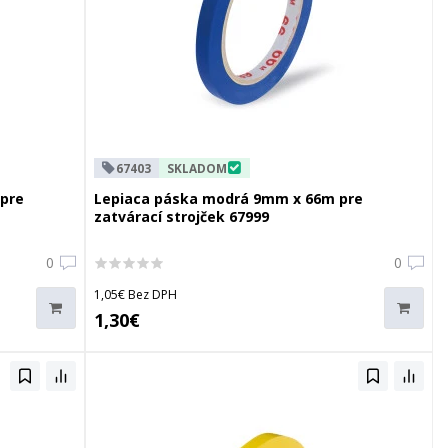
67403
SKLADOM
 pre
Lepiaca páska modrá 9mm x 66m pre
zatvárací strojček 67999
0
0
1,05€ Bez DPH
1,30€