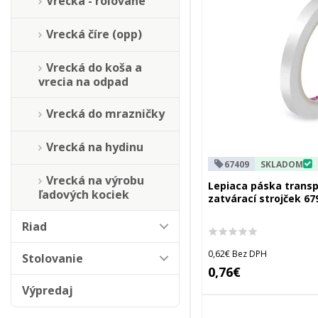
Vrecká - rolované
Vrecká číre (opp)
Vrecká do koša a
vrecia na odpad
Vrecká do mrazničky
Vrecká na hydinu
67409
SKLADOM
Vrecká na výrobu
Lepiaca páska trans
ľadových kociek
zatvárací strojček 67
Riad
0,62€ Bez DPH
Stolovanie
0,76€
Výpredaj