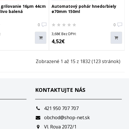
a grilovanie 16µm 44cm
Automatový pohár hnedo/biely
livo balená
ø70mm 150ml
0
0
:
3,68€ Bez DPH:
4,52€
Zobrazené 1 až 15 z 1832 (123 stránok)
KONTAKTUJTE NÁS
421 950 707 707
obchod@shop-net.sk
Vl. Roya 2072/1