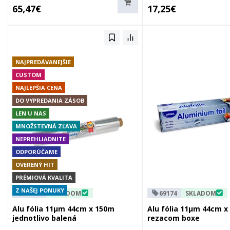
65,47€
17,25€
NAJPREDÁVANEJŠIE
CUSTOM
NAJLEPŠIA CENA
DO VYPREDANIA ZÁSOB
LEN U NAS
MNOŽSTEVNÁ ZĽAVA
NEPREHLIADNITE
ODPORÚČAME
OVERENÝ HIT
PRÉMIOVÁ KVALITA
Z NAŠEJ PONUKY
69115
SKLADOM
69174
SKLADOM
Alu fólia 11µm 44cm x 150m
Alu fólia 11µm 44cm x
jednotlivo balená
rezacom boxe