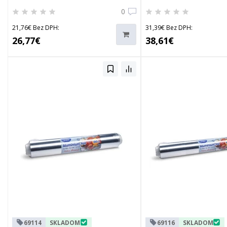
0
21,76€ Bez DPH:
31,39€ Bez DPH:
26,77€
38,61€
69114
SKLADOM
69116
SKLADOM