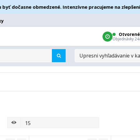
ť dočasne obmedzené. Intenzívne pracujeme na zlepšeniach 
ky
Otvorené
Objednávky 24
UPRESNI
VYHĽADÁVANIE
V
KATEGÓRIÁCH