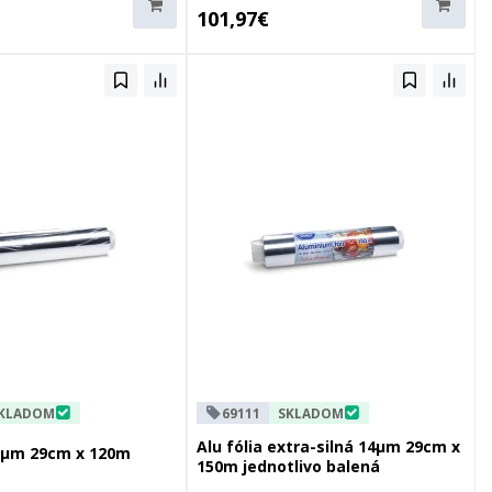
101,97€
KLADOM
69111
SKLADOM
Alu fólia extra-silná 14µm 29cm x
,3µm 29cm x 120m
150m jednotlivo balená