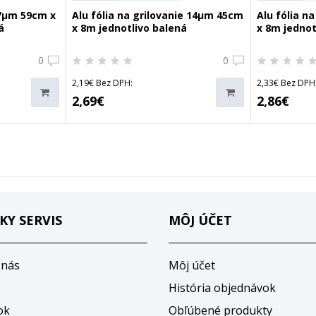
17µm 59cm x
Alu fólia na grilovanie 14µm 45cm
Alu fólia n
á
x 8m jednotlivo balená
x 8m jednot
0
0
2,19€ Bez DPH:
2,33€ Bez DPH
2,69€
2,86€
KY SERVIS
MÔJ ÚČET
 nás
Môj účet
História objednávok
ok
Obľúbené produkty