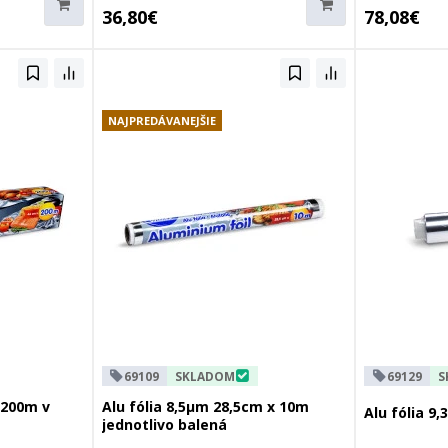
36,80€
78,08€
NAJPREDÁVANEJŠIE
69109
SKLADOM
69129
S
 200m v
Alu fólia 8,5µm 28,5cm x 10m
Alu fólia 9
jednotlivo balená