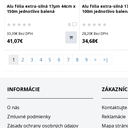
Alu fólia extra-silná 17µm 44cm x
Alu fólia extra-silná 
150m jednotlivo balená
100m jednotlivo balen
0
33,39€ Bez DPH:
28,20€ Bez DPH:
41,07€
34,68€
1
2
3
4
5
6
7
8
9
>
>|
INFORMÁCIE
ZÁKAZNÍC
O nás
Kontaktujte
Zmluvné podmienky
Reklamácie
Zásady ochrany osobných údajov
Mapa strán