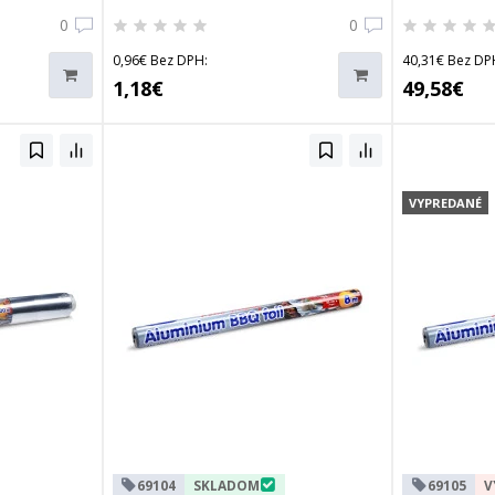
0
0
0,96€ Bez DPH:
40,31€ Bez DP
1,18€
49,58€
VYPREDANÉ
69104
SKLADOM
69105
V