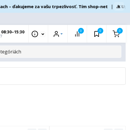
×
– ďakujeme za vašu trpezlivosť. Tím shop-net
❘
⚠️ Upozorn
0
0
0
 08:30–15:30
/7