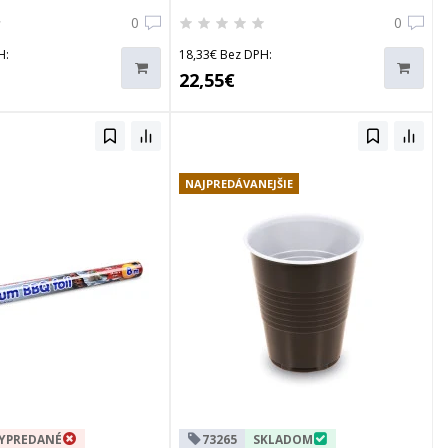
0
0
H:
18,33€ Bez DPH:
22,55€
NAJPREDÁVANEJŠIE
YPREDANÉ
73265
SKLADOM