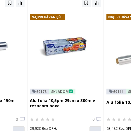
NAJPREDÁVANEJŠIE
NAJPREDÁVAN
69173
SKLADOM
69144
S
 x 150m
Alu fólia 10,5µm 29cm x 300m v
Alu fólia 1
rezacom boxe
0
0
29,92€ Bez DPH:
63,48€ Bez DP