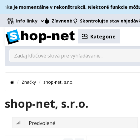
a je momentálne v rekonštrukcii. Niektoré funkcie môžu by
Info linky
Zľavnené
Skontrolujte stav objedáv
Kategórie
Značky
shop-net, s.r.o.
shop-net, s.r.o.