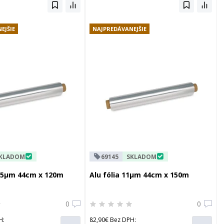
EJŠIE
NAJPREDÁVANEJŠIE
KLADOM
69145
SKLADOM
0,5µm 44cm x 120m
Alu fólia 11µm 44cm x 150m
0
0
H:
82,90€ Bez DPH: