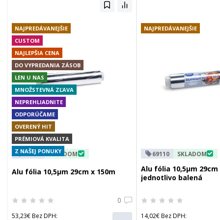
NAJPREDÁVANEJŠIE
NAJPREDÁVANEJŠIE
CUSTOM
NAJLEPŠIA CENA
DO VYPREDANIA ZÁSOB
LEN U NAS
MNOŽSTEVNÁ ZĽAVA
NEPREHLIADNITE
ODPORÚČAME
OVERENÝ HIT
PRÉMIOVÁ KVALITA
Z NAŠEJ PONUKY
69130
SKLADOM
69110
SKLADOM
Alu fólia 10,5µm 29cm
Alu fólia 10,5µm 29cm x 150m
jednotlivo balená
0
53,23€ Bez DPH:
14,02€ Bez DPH: