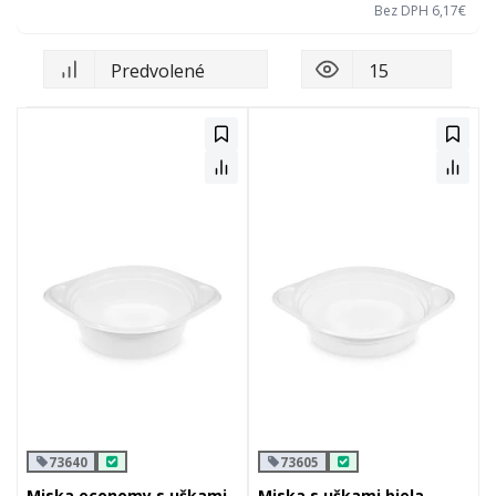
Bez DPH 6,17€
73640
73605
Miska economy s uškami
Miska s uškami biela