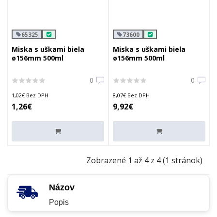
65325
73600
Miska s uškami biela
Miska s uškami biela
ø156mm 500ml
ø156mm 500ml
0
0
1,02€ Bez DPH
8,07€ Bez DPH
1,26€
9,92€
Zobrazené 1 až 4 z 4 (1 stránok)
Názov
Popis