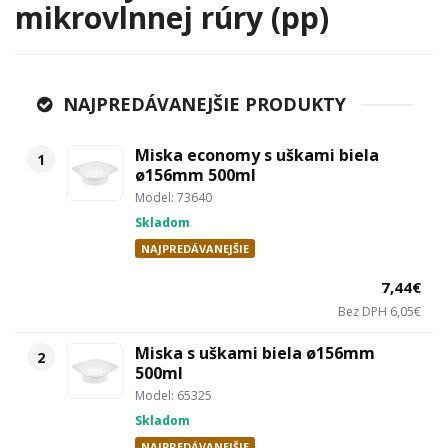
mikrovlnnej rúry (pp)
NAJPREDÁVANEJŠIE PRODUKTY
Miska economy s uškami biela
1
ø156mm 500ml
Model: 73640
Skladom
NAJPREDÁVANEJŠIE
7,44€
Bez DPH 6,05€
Miska s uškami biela ø156mm
2
500ml
Model: 65325
Skladom
NAJPREDÁVANEJŠIE