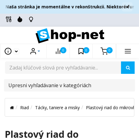
×
v Naša stránka je momentálne v rekonštrukcii. Niektoré funkc
0
0
0
UPRESNI
VYHĽADÁVANIE
V
Riad
Tácky, taniere a misky
Plastový riad do mikrovlnn
KATEGÓRIÁCH
Plastový riad do