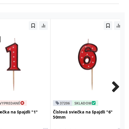
VYPREDANÉ
37206
SKLADOM
ečka na špajdli "1"
Číslová sviečka na špajdli "6"
50mm