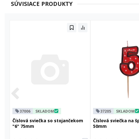
SÚVISIACE PRODUKTY
37006
SKLADOM
37205
SKLADOM
Číslová sviečka so stojančekom
Číslová sviečka na šp
"6" 75mm
50mm