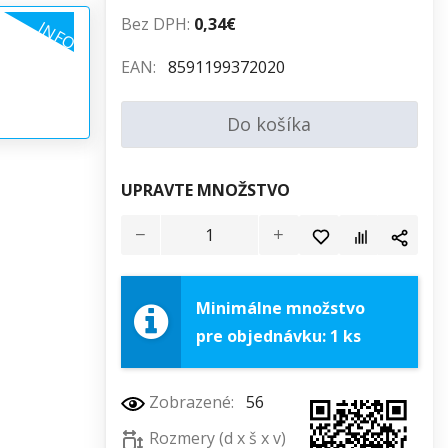
Bez DPH:
0,34€
INFO
EAN:
8591199372020
Do košíka
UPRAVTE MNOŽSTVO
Minimálne množstvo
pre objednávku: 1 ks
Zobrazené:
56
Rozmery (d x š x v)