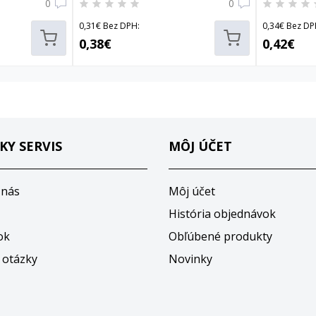
0
0
0,31€ Bez DPH:
0,34€ Bez DP
0,38€
0,42€
KY SERVIS
MÔJ ÚČET
 nás
Môj účet
História objednávok
ok
Obľúbené produkty
 otázky
Novinky