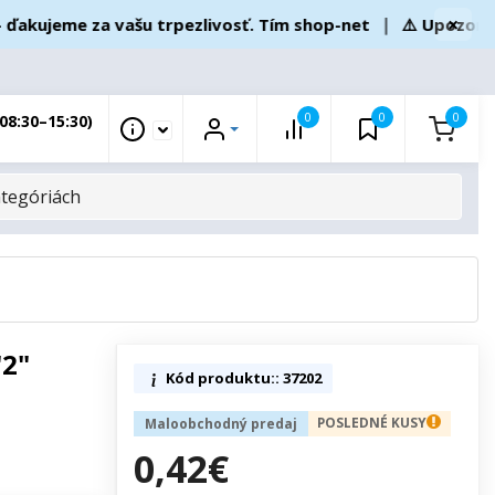
×
ujeme za vašu trpezlivosť. Tím shop-net
❘
⚠️ Upozornenie
0
0
0
08:30–15:30)
"2"
Kód produktu:: 37202
POSLEDNÉ KUSY
Maloobchodný predaj
0,42€