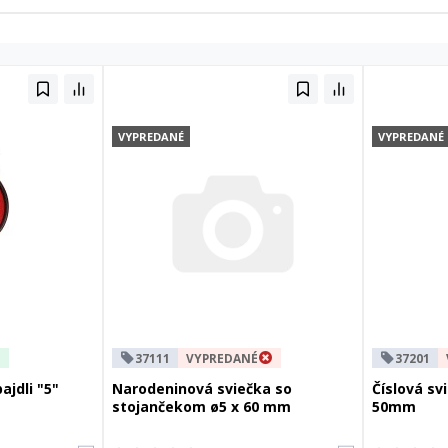
VYPREDANÉ
VYPREDANÉ
37111
VYPREDANÉ
37201
ajdli "5"
Narodeninová sviečka so
Číslová svi
stojančekom ø5 x 60 mm
50mm