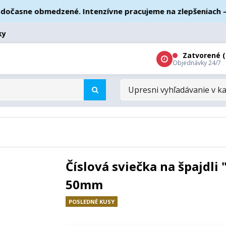
asne obmedzené. Intenzívne pracujeme na zlepšeniach – ďak
ky
Zatvorené (
Objednávky 24/7
UPRESNI
VYHĽADÁVANIE
V
KATEGÓRIÁCH
Číslová sviečka na špajdli 
50mm
POSLEDNÉ KUSY