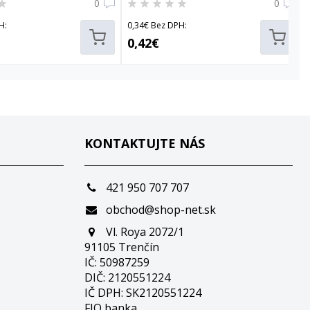
0
0
H:
0,34€ Bez DPH:
0,42€
KONTAKTUJTE NÁS
421 950 707 707
obchod@shop-net.sk
Vl. Roya 2072/1
91105 Trenčín
IČ: 50987259
DIČ: 2120551224
IČ DPH: SK2120551224
FIO banka