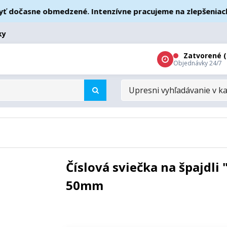
očasne obmedzené. Intenzívne pracujeme na zlepšeniach – ď
ky
Zatvorené (
Objednávky 24/7
UPRESNI
VYHĽADÁVANIE
V
KATEGÓRIÁCH
Číslová sviečka na špajdli 
50mm