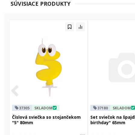
SÚVISIACE PRODUKTY
37305
SKLADOM
37180
SKLADOM
Číslová sviečka so stojančekom
Set sviečok na špajd
"5" 80mm
birthday" 65mm