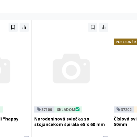
POSLEDNÉ K
37100
SKLADOM
37202
li "happy
Narodeninová sviečka so
Číslová svi
stojančekom špirála ø5 x 60 mm
50mm