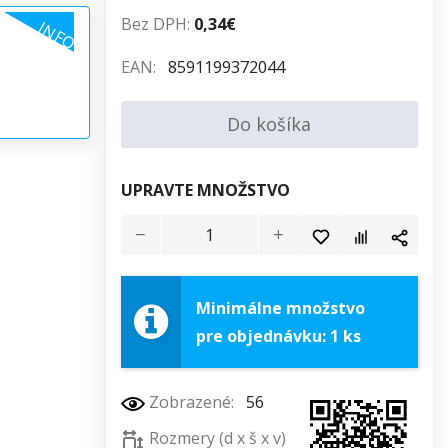
Bez DPH:
0,34€
INFO
EAN:
8591199372044
Do košíka
UPRAVTE MNOŽSTVO
Minimálne množstvo
pre objednávku: 1 ks
Zobrazené:
56
Rozmery (d x š x v)