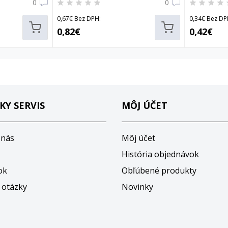
0
0
0,67€ Bez DPH:
0,34€ Bez DP
0,82€
0,42€
KY SERVIS
MÔJ ÚČET
 nás
Môj účet
História objednávok
ok
Obľúbené produkty
 otázky
Novinky