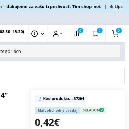
×
akujeme za vašu trpezlivosť. Tím shop-net
❘
⚠️ Upozornen
0
0
0
08:30–15:30)
"4"
Kód produktu:: 37204
SKLADOM
Maloobchodný predaj
0,42€