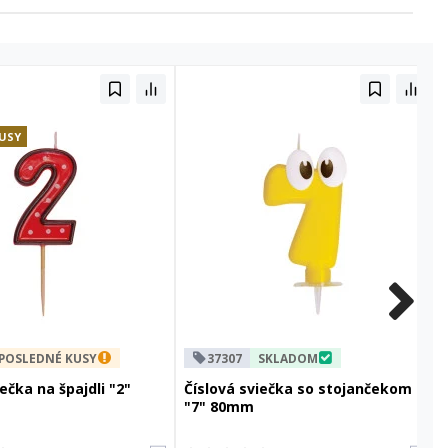
USY
POSLEDNÉ KUSY
37307
SKLADOM
ečka na špajdli "2"
Číslová sviečka so stojančekom
"7" 80mm