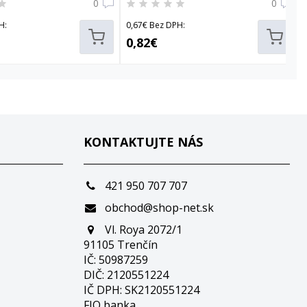
0
0
H:
0,67€ Bez DPH:
0,82€
KONTAKTUJTE NÁS
421 950 707 707
obchod@shop-net.sk
Vl. Roya 2072/1
91105 Trenčín
IČ: 50987259
DIČ: 2120551224
IČ DPH: SK2120551224
FIO banka