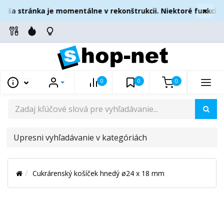
×
aša stránka je momentálne v rekonštrukcii. Niektoré funkcie 
0
0
0
UPRESNI
VYHĽADÁVANIE
V
Cukrárenský košíček hnedý ø24 x 18 mm
KATEGÓRIÁCH