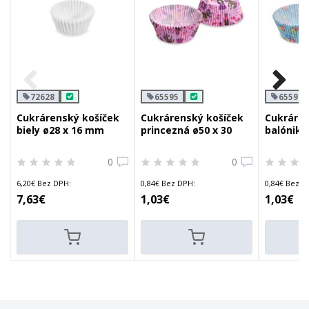
72628
65595
65596
Cukrárenský košíček
Cukrárenský košíček
Cukráren
biely ø28 x 16 mm
princezná ø50 x 30
balóniky
mm
0
0
6,20€ Bez DPH:
0,84€ Bez DPH:
0,84€ Bez D
7,63€
1,03€
1,03€