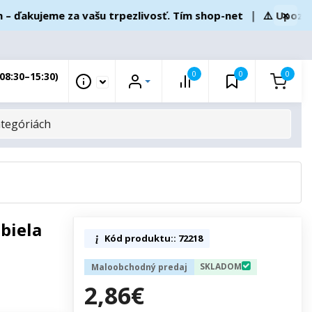
×
akujeme za vašu trpezlivosť. Tím shop-net
❘
⚠️ Upozorneni
0
0
0
08:30–15:30)
biela
Kód produktu:: 72218
SKLADOM
Maloobchodný predaj
2,86€