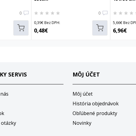
0
0
0,39€ Bez DPH:
5,66€ Bez DP
0,48€
6,96€
KY SERVIS
MÔJ ÚČET
 nás
Môj účet
História objednávok
ok
Obľúbené produkty
 otázky
Novinky