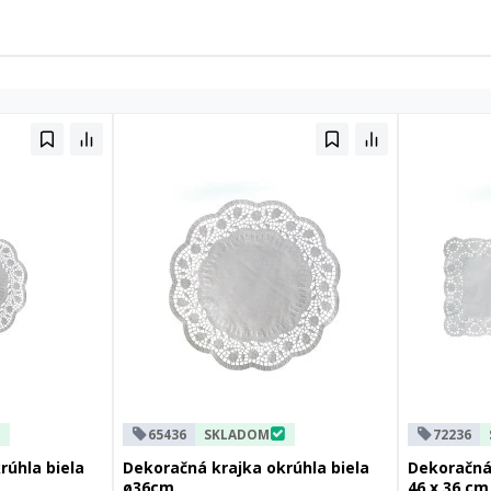
65436
SKLADOM
72236
rúhla biela
Dekoračná krajka okrúhla biela
Dekoračná 
ø36cm
46 x 36 cm