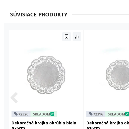
SÚVISIACE PRODUKTY
72326
SKLADOM
72316
SKLADOM
Dekoračná krajka okrúhla biela
Dekoračná krajka ok
ø26cm
ø16cm