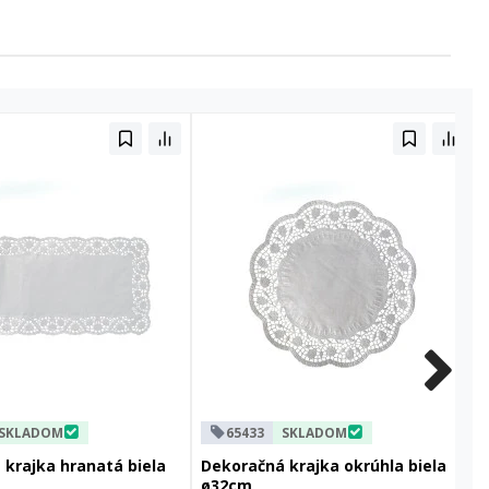
SKLADOM
65433
SKLADOM
krajka hranatá biela
Dekoračná krajka okrúhla biela
ø32cm