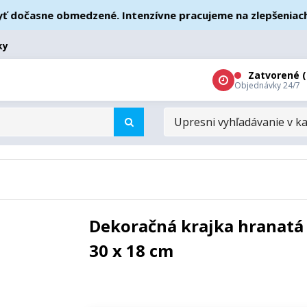
očasne obmedzené. Intenzívne pracujeme na zlepšeniach – ď
ky
Zatvorené (
Objednávky 24/7
UPRESNI
VYHĽADÁVANIE
V
KATEGÓRIÁCH
Dekoračná krajka hranatá 
30 x 18 cm