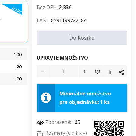
Bez DPH:
2,33€
INFO
0
EAN:
8591199722184
Do košíka
100
UPRAVTE MNOŽSTVO
20
120
Minimálne množstvo
pre objednávku: 1 ks
Zobrazené:
65
Rozmery (d x š x v)