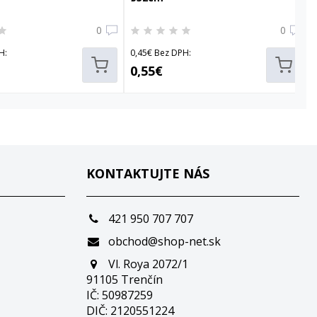
0
0
H:
0,45€ Bez DPH:
0,55€
KONTAKTUJTE NÁS
421 950 707 707
obchod@shop-net.sk
Vl. Roya 2072/1
91105 Trenčín
IČ: 50987259
DIČ: 2120551224