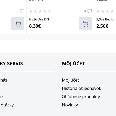
0
0
6,82€ Bez DPH:
2,03€ Bez DP
8,39€
2,50€
KY SERVIS
MÔJ ÚČET
 nás
Môj účet
História objednávok
ok
Obľúbené produkty
 otázky
Novinky