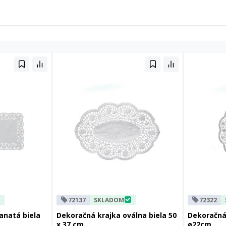
72137
SKLADOM
72322
anatá biela
Dekoračná krajka oválna biela 50
Dekoračná 
x 37 cm
ø22cm