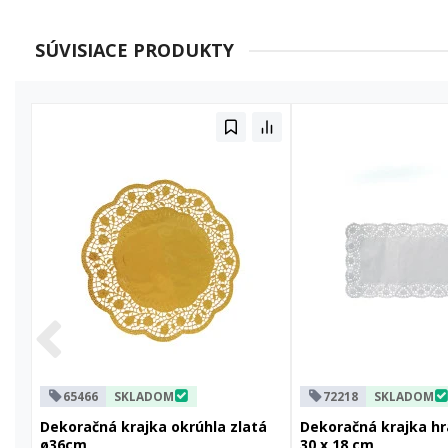
SÚVISIACE PRODUKTY
65466
SKLADOM
72218
SKLADOM
Dekoračná krajka okrúhla zlatá
Dekoračná krajka hr
ø36cm
30 x 18 cm