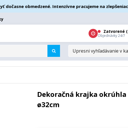
očasne obmedzené. Intenzívne pracujeme na zlepšeniach – ď
ky
Zatvorené (
Objednávky 24/7
UPRESNI
VYHĽADÁVANIE
V
KATEGÓRIÁCH
Dekoračná krajka okrúhla 
ø32cm