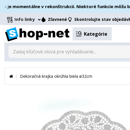
e momentálne v rekonštrukcii. Niektoré funkcie môžu byť d
Info linky
Zľavnené
Skontrolujte stav objedáv
Kategórie
Dekoračná krajka okrúhla biela ø32cm