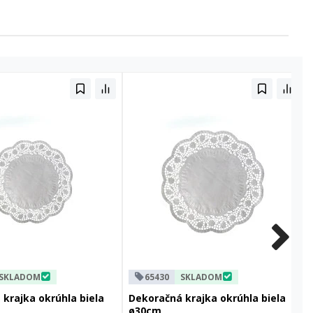
SKLADOM
65430
SKLADOM
krajka okrúhla biela
Dekoračná krajka okrúhla biela
ø30cm