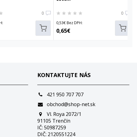
0
0
H:
0,53€ Bez DPH:
0,65€
KONTAKTUJTE NÁS
421 950 707 707
obchod@shop-net.sk
Vl. Roya 2072/1
91105 Trenčín
IČ: 50987259
DIČ: 2120551224