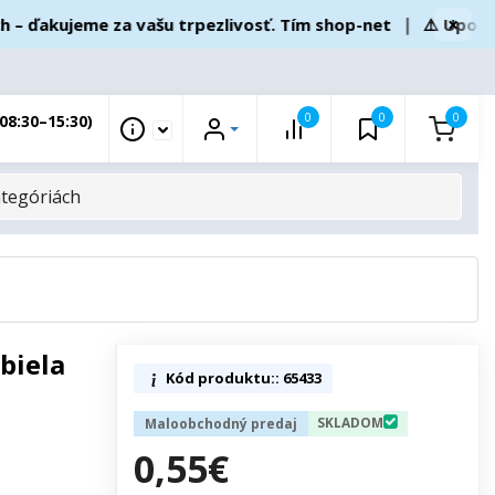
×
akujeme za vašu trpezlivosť. Tím shop-net
❘
⚠️ Upozornen
0
0
0
08:30–15:30)
biela
Kód produktu:: 65433
SKLADOM
Maloobchodný predaj
0,55€