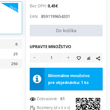
Bez DPH:
0,45€
INFO
EAN:
8591199654331
Do košíka
6
UPRAVTE MNOŽSTVO
25
250
Minimálne množstvo
pre objednávku: 1 ks
Zobrazené:
61
Rozmery (d x š x v)