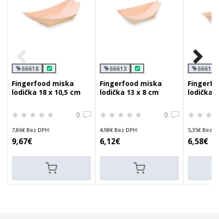
66618
66613
66616
Fingerfood miska
Fingerfood miska
Fingerfo
lodička 18 x 10,5 cm
lodička 13 x 8 cm
lodička 1
0
0
7,86€ Bez DPH:
4,98€ Bez DPH:
5,35€ Bez D
9,67€
6,12€
6,58€