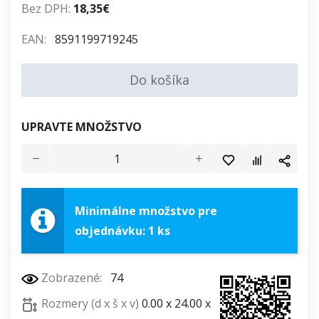
Bez DPH:
18,35€
EAN:
8591199719245
Do košíka
UPRAVTE MNOŽSTVO
Minimálne množstvo pre
objednávku: 1 ks
Zobrazené:
74
Rozmery (d x š x v)
0.00 x 24.00 x