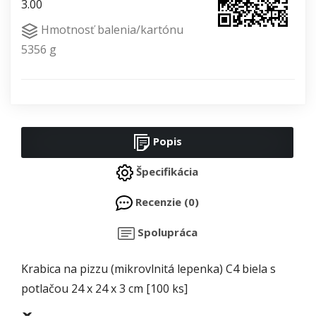
3.00
Hmotnosť balenia/kartónu
5356 g
Popis
Špecifikácia
Recenzie (0)
Spolupráca
Krabica na pizzu (mikrovlnitá lepenka) C4 biela s
potlačou 24 x 24 x 3 cm [100 ks]