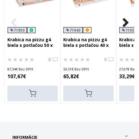
71950
71940
71930
Krabica na pizzu g4
Krabica na pizzu g4
Krabica 
biela s potlačou 50 x
biela s potlačou 40 x
biela s p
50 x 5 cm
40 x 4 cm
29,5 x 3 
0
0
87,54€ Bez DPH:
53,51€ Bez DPH:
27,07€ Bez 
107,67€
65,82€
33,29€
INFORMÁCIE