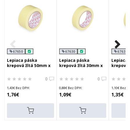
67650
67630
67638
Lepiaca páska
Lepiaca páska
Lepiaca 
krepová žltá 50mm x
krepová žltá 30mm x
krepová 
50m
50m
50m
0
0
1,43€ Bez DPH:
0,88€ Bez DPH:
1,10€ Bez D
1,76€
1,09€
1,35€