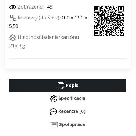
Zobrazené:
49
Rozmery (d x š x v)
0.00 x 1.90 x
5.50
Hmotnosť balenia/kartónu
216.9 g
Popis
Špecifikácia
Recenzie (0)
Spolupráca