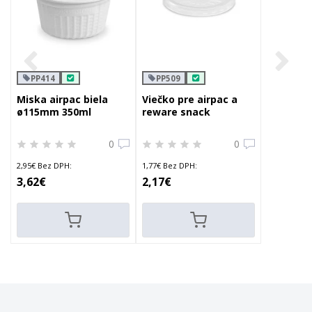
PP414
PP509
Miska airpac biela
Viečko pre airpac a
ø115mm 350ml
reware snack
ø115mm
0
0
2,95€ Bez DPH:
1,77€ Bez DPH:
3,62€
2,17€