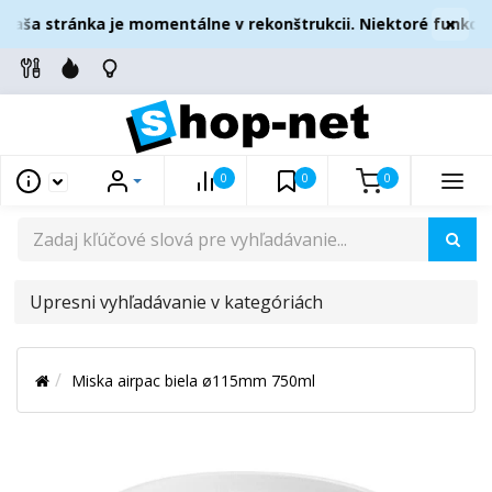
×
aša stránka je momentálne v rekonštrukcii. Niektoré funkcie
0
0
0
UPRESNI
VYHĽADÁVANIE
V
Miska airpac biela ø115mm 750ml
KATEGÓRIÁCH