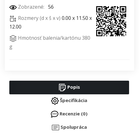
Zobrazené:
56
Rozmery (d x š x v)
0.00 x 11.50 x
12.00
Hmotnosť balenia/kartónu 380
g
Popis
Špecifikácia
Recenzie (0)
Spolupráca