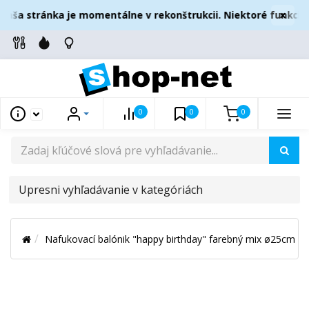
×
aša stránka je momentálne v rekonštrukcii. Niektoré funkcie 
0
0
0
UPRESNI
VYHĽADÁVANIE
V
Nafukovací balónik "happy birthday" farebný mix ø25cm `m
KATEGÓRIÁCH