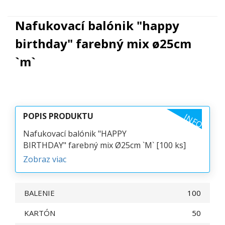
Nafukovací balónik "happy
birthday" farebný mix ø25cm
`m`
POPIS PRODUKTU
INFO
Nafukovací balónik "HAPPY
BIRTHDAY" farebný mix Ø25cm `M` [100 ks]
Zobraz viac
BALENIE
100
KARTÓN
50