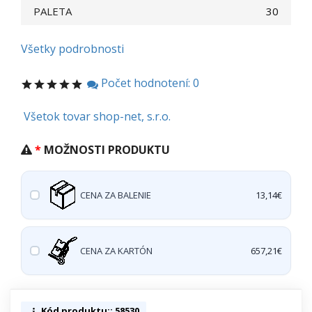
PALETA
30
Všetky podrobnosti
Počet hodnotení: 0
Všetok tovar shop-net, s.r.o.
MOŽNOSTI PRODUKTU
CENA ZA BALENIE
13,14€
CENA ZA KARTÓN
657,21€
Kód produktu:: 58530