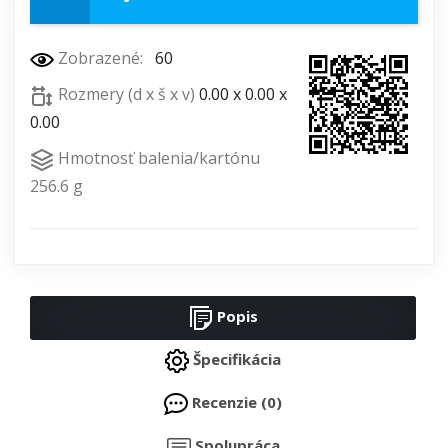
Zobrazené:
60
Rozmery (d x š x v)
0.00 x 0.00 x
0.00
Hmotnosť balenia/kartónu
256.6 g
Popis
Špecifikácia
Recenzie (0)
Spolupráca