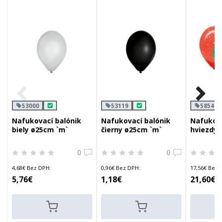
53000
53119
58542
Nafukovací balónik
Nafukovací balónik
Nafukova
biely ø25cm `m`
čierny ø25cm `m`
hviezdy 
ø30cm `l
0
0
4,68€ Bez DPH:
0,96€ Bez DPH:
17,56€ Bez 
5,76€
1,18€
21,60€