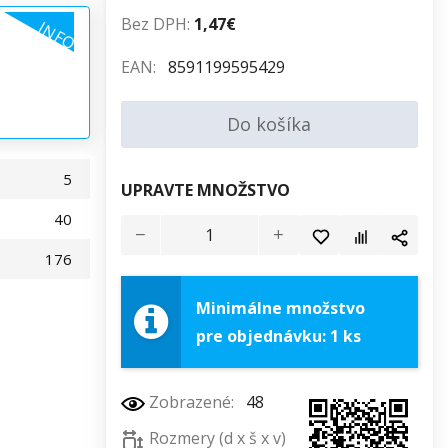
Bez DPH:
1,47€
INFO
EAN:
8591199595429
Do košíka
5
UPRAVTE MNOŽSTVO
40
176
Minimálne množstvo
pre objednávku: 1 ks
Zobrazené:
48
Rozmery (d x š x v)