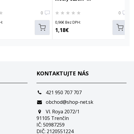
0
0
H:
0,96€ Bez DPH:
1,18€
KONTAKTUJTE NÁS
421 950 707 707
obchod@shop-net.sk
Vl. Roya 2072/1
91105 Trenčín
IČ: 50987259
DIČ: 2120551224