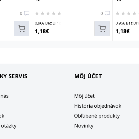
0
0
0,96€ Bez DPH:
0,96€ Bez DP
1,18€
1,18€
KY SERVIS
MÔJ ÚČET
 nás
Môj účet
História objednávok
ok
Obľúbené produkty
 otázky
Novinky