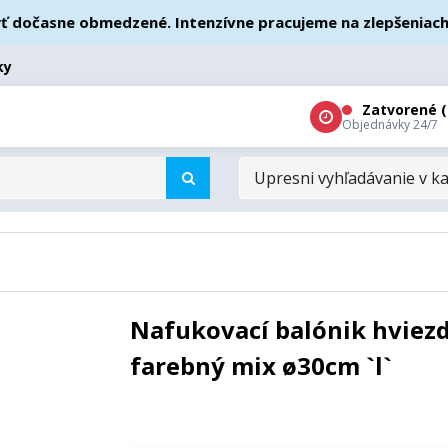
časne obmedzené. Intenzívne pracujeme na zlepšeniach – ďa
ky
Zatvorené (
Objednávky 24/7
UPRESNI
VYHĽADÁVANIE
V
KATEGÓRIÁCH
Nafukovací balónik hviez
farebný mix ø30cm `l`