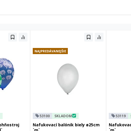
NAJPREDÁVANEJŠIE
53100
SKLADOM
53119
ohňostroj
Nafukovací balónik biely ø25cm
Nafukovac
l`
`m`
`m`