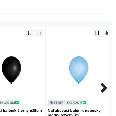
SKLADOM
53107
SKLADOM
í balónik čierny ø25cm
Nafukovací balónik nebesky
modrý ø25cm `m`