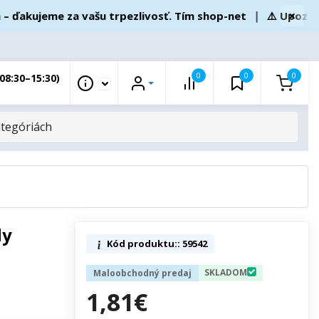
×
kujeme za vašu trpezlivosť. Tím shop-net
❘
⚠️ Upozorneni
0
0
0
08:30–15:30)
dy
Kód produktu:: 59542
SKLADOM
Maloobchodný predaj
1,81€