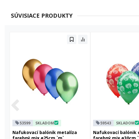
SÚVISIACE PRODUKTY
53599
SKLADOM
59543
SKLADOM
Nafukovací balónik metalíza
Nafukovací balónik 
farebný mix ø25cm `m`
farebný mix ø30cm `