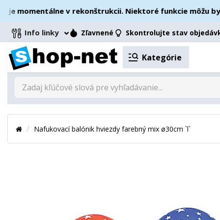
 momentálne v rekonštrukcii. Niektoré funkcie môžu byť do
Info linky
Zľavnené
Skontrolujte stav objedáv
Kategórie
Nafukovací balónik hviezdy farebný mix ø30cm `l`