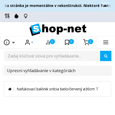
×
aša stránka je momentálne v rekonštrukcii. Niektoré funkcie
0
0
0
UPRESNI
VYHĽADÁVANIE
V
Nafukovací balónik srdcia bielo/červený ø30cm `l`
KATEGÓRIÁCH