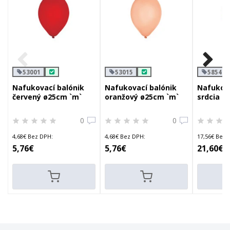
53001
53015
58541
Nafukovací balónik
Nafukovací balónik
Nafukova
červený ø25cm `m`
oranžový ø25cm `m`
srdcia b
ø30cm `l
0
0
4,68€ Bez DPH:
4,68€ Bez DPH:
17,56€ Bez 
5,76€
5,76€
21,60€