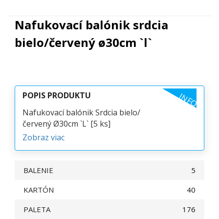
Nafukovací balónik srdcia
bielo/červený ø30cm `l`
POPIS PRODUKTU
INFO
Nafukovací balónik Srdcia bielo/
červený Ø30cm `L` [5 ks]
Zobraz viac
BALENIE
5
KARTÓN
40
PALETA
176