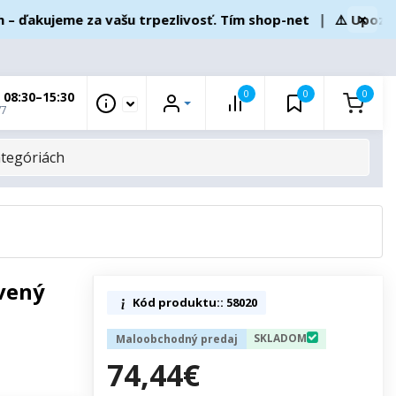
×
akujeme za vašu trpezlivosť. Tím shop-net
❘
⚠️ Upozornen
0
0
0
 08:30–15:30
/7
vený
Kód produktu:: 58020
SKLADOM
Maloobchodný predaj
74,44€