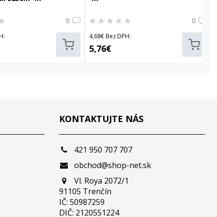
0
0
H:
4,68€ Bez DPH:
5,76€
KONTAKTUJTE NÁS
421 950 707 707
obchod@shop-net.sk
Vl. Roya 2072/1
91105 Trenčín
IČ: 50987259
DIČ: 2120551224