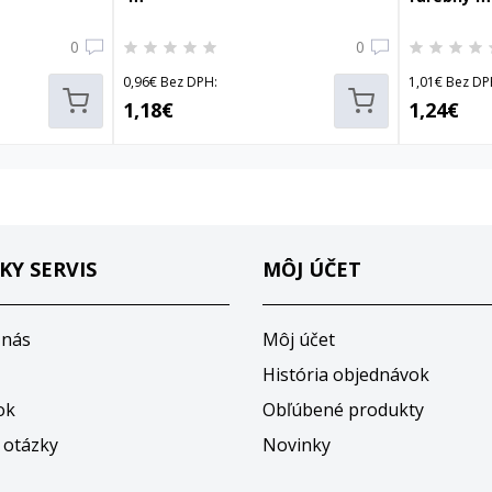
0
0
0,96€ Bez DPH:
1,01€ Bez DP
1,18€
1,24€
KY SERVIS
MÔJ ÚČET
 nás
Môj účet
História objednávok
ok
Obľúbené produkty
 otázky
Novinky