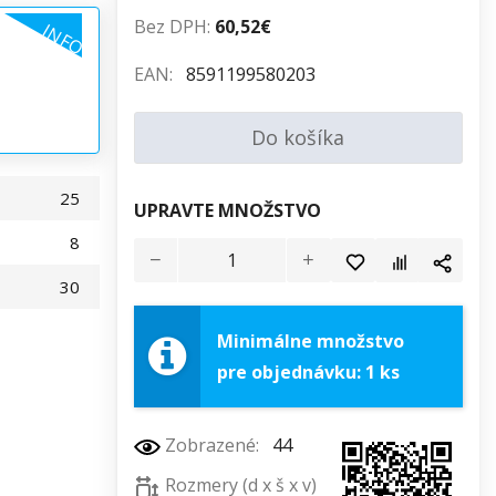
Bez DPH:
60,52€
INFO
EAN:
8591199580203
Do košíka
25
UPRAVTE MNOŽSTVO
8
30
Minimálne množstvo
pre objednávku: 1 ks
Zobrazené:
44
Rozmery (d x š x v)