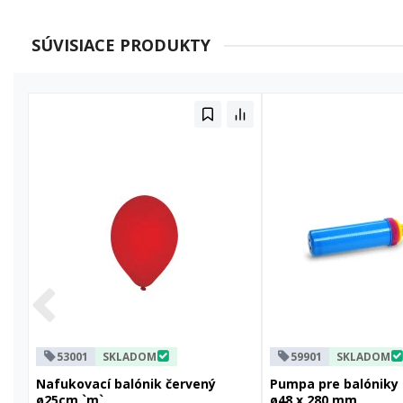
SÚVISIACE PRODUKTY
53001
SKLADOM
59901
SKLADOM
Nafukovací balónik červený
Pumpa pre balóniky
ø25cm `m`
ø48 x 280 mm