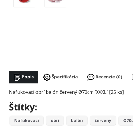
Popis
Špecifikácia
Recenzie (0)
Nafukovací obrí balón červený Ø70cm `XXXL` [25 ks]
Štítky:
Nafukovací
obrí
balón
červený
Ø70