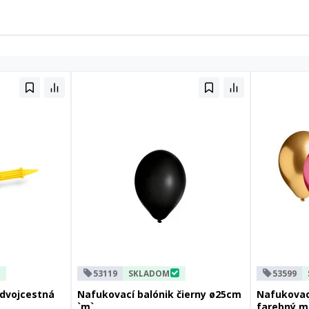
53119
SKLADOM
53599
 dvojcestná
Nafukovací balónik čierny ø25cm
Nafukovac
`m`
farebný m