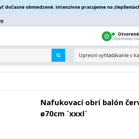
očasne obmedzené. Intenzívne pracujeme na zlepšeniach – ď
ky
Otvorené
Objednávky 24
UPRESNI
VYHĽADÁVANIE
V
KATEGÓRIÁCH
Nafukovací obrí balón čer
ø70cm `xxxl`