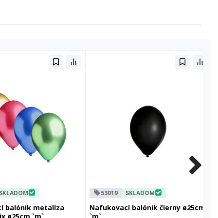
SKLADOM
53019
SKLADOM
í balónik metalíza
Nafukovací balónik čierny ø25cm
ix ø25cm `m`
`m`