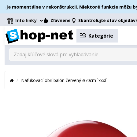
e momentálne v rekonštrukcii. Niektoré funkcie môžu byť d
Info linky
Zľavnené
Skontrolujte stav objedáv
Kategórie
Nafukovací obrí balón červený ø70cm `xxxl`