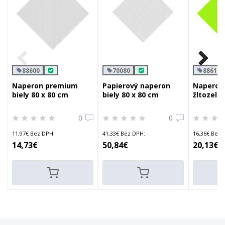
88600
70080
88617
Naperon premium
Papierový naperon
Naperon
biely 80 x 80 cm
biely 80 x 80 cm
žltozele
0
0
11,97€ Bez DPH:
41,33€ Bez DPH:
16,36€ Bez 
14,73€
50,84€
20,13€