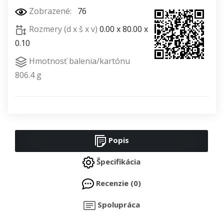
Zobrazené:
76
Rozmery (d x š x v)
0.00 x 80.00 x
0.10
Hmotnosť balenia/kartónu
806.4 g
Popis
Špecifikácia
Recenzie (0)
Spolupráca