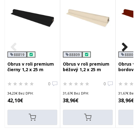
88819
88809
88808
Obrus v roli premium
Obrus v roli premium
Obrus v 
čierny 1,2 x 25 m
béžový 1,2 x 25 m
bordový 
0
0
34,23€ Bez DPH:
31,67€ Bez DPH:
31,67€ Bez 
42,10€
38,96€
38,96€