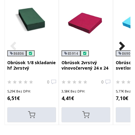
86806
85914
86907
Obrúsok 1/8 skladanie
Obrúsok 2vrstvý
Obrúsok 
hf 2vrstvý
vínovočervený 24 x 24
svetlomo
tmavozelený 33 x 33
cm
cm
cm
0
0
5,29€ Bez DPH:
3,58€ Bez DPH:
5,77€ Bez D
6,51€
4,41€
7,10€