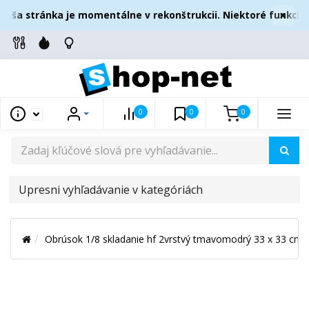
×
aša stránka je momentálne v rekonštrukcii. Niektoré funkcie 
0
0
0
UPRESNI
VYHĽADÁVANIE
V
Obrúsok 1/8 skladanie hf 2vrstvý tmavomodrý 33 x 33 cm
KATEGÓRIÁCH