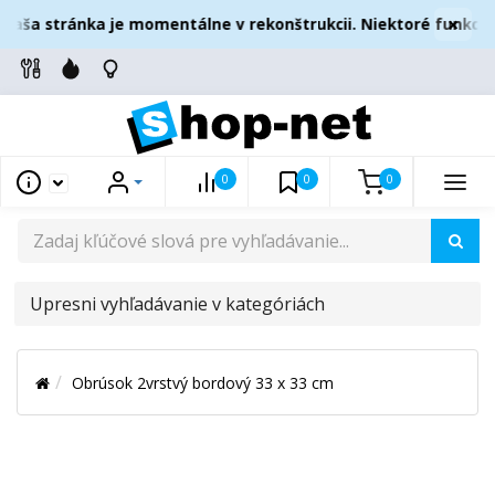
×
aša stránka je momentálne v rekonštrukcii. Niektoré funkcie
0
0
0
UPRESNI
VYHĽADÁVANIE
V
Obrúsok 2vrstvý bordový 33 x 33 cm
KATEGÓRIÁCH