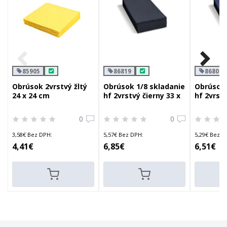
85905
86819
86803
Obrúsok 2vrstvý žltý
Obrúsok 1/8 skladanie
Obrúsok 
24 x 24 cm
hf 2vrstvý čierny 33 x
hf 2vrst
33 cm
tmavomo
cm
0
0
3,58€ Bez DPH:
5,57€ Bez DPH:
5,29€ Bez D
4,41€
6,85€
6,51€