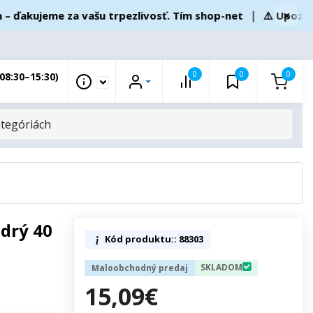
×
akujeme za vašu trpezlivosť. Tím shop-net
❘
⚠️ Upozornen
0
0
0
08:30–15:30)
drý 40
Kód produktu:: 88303
SKLADOM
Maloobchodný predaj
15,09€