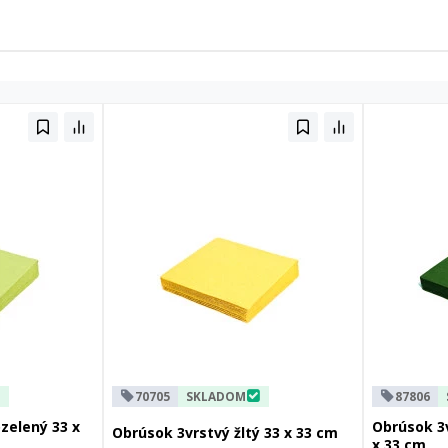
70705
SKLADOM
87806
zelený 33 x
Obrúsok 3
Obrúsok 3vrstvý žltý 33 x 33 cm
x 33 cm