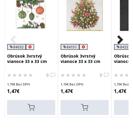
84032
84151
84228
Obrúsok 3vrstvý
Obrúsok 3vrstvý
Obrúsok 
vianoce 33 x 33 cm
vianoce 33 x 33 cm
vianoce 
0
0
1,19€ Bez DPH:
1,19€ Bez DPH:
1,19€ Bez D
1,47€
1,47€
1,47€