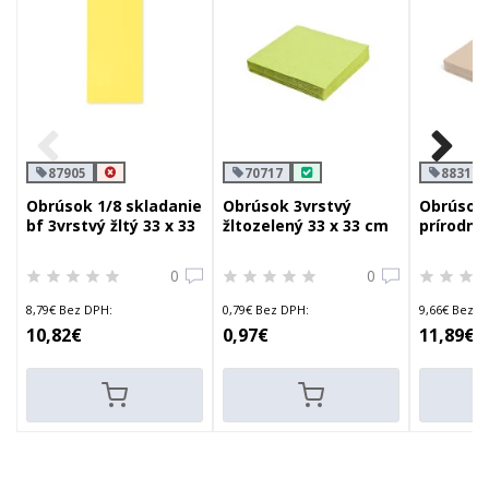
87905
70717
88310
Obrúsok 1/8 skladanie
Obrúsok 3vrstvý
Obrúsok 
bf 3vrstvý žltý 33 x 33
žltozelený 33 x 33 cm
prírodný
cm
cm
0
0
8,79€ Bez DPH:
0,79€ Bez DPH:
9,66€ Bez D
10,82€
0,97€
11,89€