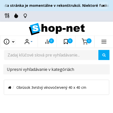
×
aša stránka je momentálne v rekonštrukcii. Niektoré funkcie
0
0
0
UPRESNI
VYHĽADÁVANIE
V
Obrúsok 3vrstvý vínovočervený 40 x 40 cm
KATEGÓRIÁCH