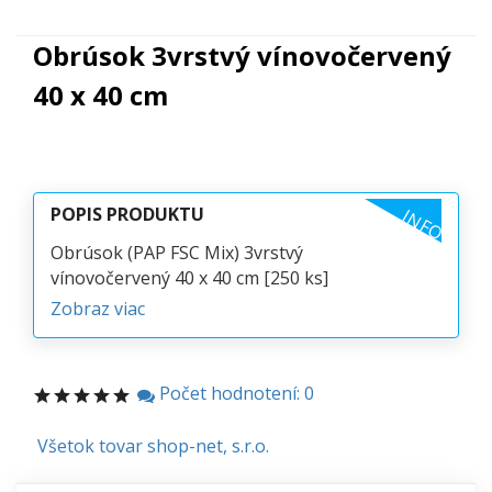
Obrúsok 3vrstvý vínovočervený
40 x 40 cm
POPIS PRODUKTU
INFO
Obrúsok (PAP FSC Mix) 3vrstvý
vínovočervený 40 x 40 cm [250 ks]
Zobraz viac
Počet hodnotení: 0
Všetok tovar shop-net, s.r.o.