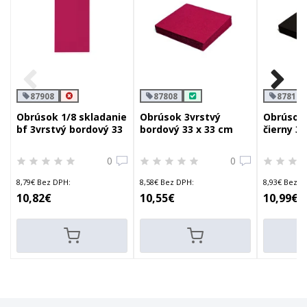
87908
87808
87819
Obrúsok 1/8 skladanie
Obrúsok 3vrstvý
Obrúsok 
bf 3vrstvý bordový 33
bordový 33 x 33 cm
čierny 3
x 33 cm
0
0
8,79€ Bez DPH:
8,58€ Bez DPH:
8,93€ Bez D
10,82€
10,55€
10,99€