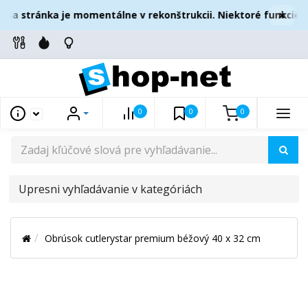
×
ša stránka je momentálne v rekonštrukcii. Niektoré funkcie m
0
0
0
UPRESNI
VYHĽADÁVANIE
V
Obrúsok cutlerystar premium béžový 40 x 32 cm
KATEGÓRIÁCH