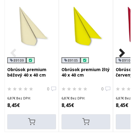
89109
89105
89101
Obrúsok premium
Obrúsok premium žltý
Obrúsok
béžový 40 x 40 cm
40 x 40 cm
červený 
0
0
6,87€ Bez DPH:
6,87€ Bez DPH:
6,87€ Bez D
8,45€
8,45€
8,45€