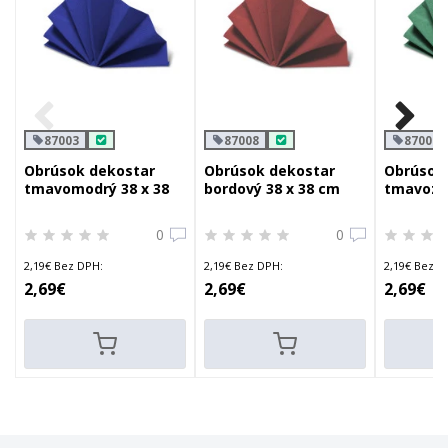
87003
87008
87006
Obrúsok dekostar
Obrúsok dekostar
Obrúsok
tmavomodrý 38 x 38
bordový 38 x 38 cm
tmavozel
cm
cm
0
0
2,19€ Bez DPH:
2,19€ Bez DPH:
2,19€ Bez D
2,69€
2,69€
2,69€