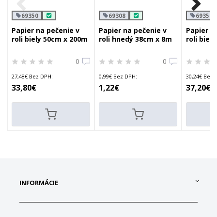
69350
69308
69357
Papier na pečenie v
Papier na pečenie v
Papier n
roli biely 50cm x 200m
roli hnedý 38cm x 8m
roli bie
0
0
27,48€ Bez DPH:
0,99€ Bez DPH:
30,24€ Bez 
33,80€
1,22€
37,20€
INFORMÁCIE