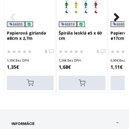
66805
66819
66803
Papierová girlanda
Špirála lesklá ø5 x 60
Papierov
ø8cm x 2,7m
cm
ø17cm x
0
0
1,10€ Bez DPH:
1,36€ Bez DPH:
0,90€ Bez D
1,35€
1,68€
1,11€
INFORMÁCIE