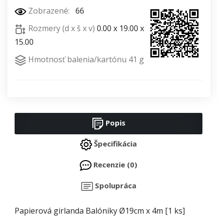
Zobrazené:
66
Rozmery (d x š x v)
0.00 x 19.00 x
15.00
Hmotnosť balenia/kartónu 41 g
Popis
Špecifikácia
Recenzie (0)
Spolupráca
Papierová girlanda Balóniky Ø19cm x 4m [1 ks]