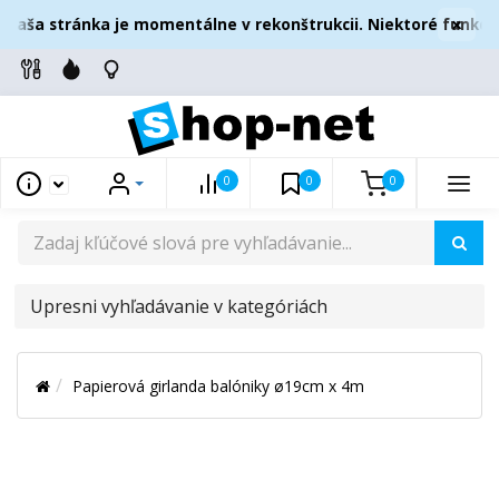
×
Naša stránka je momentálne v rekonštrukcii. Niektoré funkcie
0
0
0
UPRESNI
VYHĽADÁVANIE
V
Papierová girlanda balóniky ø19cm x 4m
KATEGÓRIÁCH