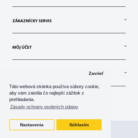
ZÁKAZNÍCKY SERVIS
MÔJ ÚČET
KONTAKTUJTE NÁS
Zavrieť
Táto webová stránka používa súbory cookie,
aby vám zaistila čo najlepší zážitok z
prehliadania.
Zásady ochrany osobných údajov
Nastavenia
Súhlasím
Všetky práva vyhradené
shop-net, s.r.o.
shop-net, s.r.o. © 2026