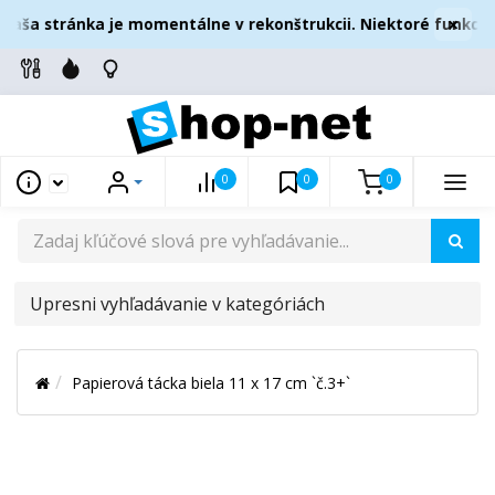
×
aša stránka je momentálne v rekonštrukcii. Niektoré funkcie
0
0
0
UPRESNI
VYHĽADÁVANIE
V
Papierová tácka biela 11 x 17 cm `č.3+`
KATEGÓRIÁCH