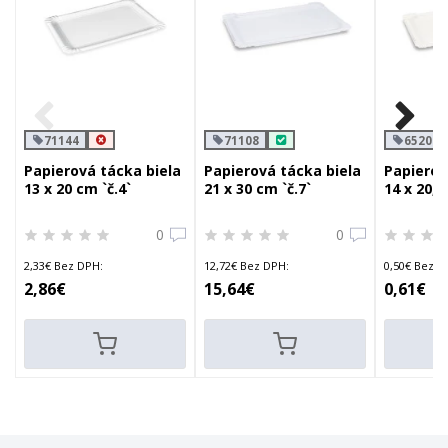
71144
71108
65208
Papierová tácka biela
Papierová tácka biela
Papierov
13 x 20 cm `č.4`
21 x 30 cm `č.7`
14 x 20,
0
0
2,33€ Bez DPH:
12,72€ Bez DPH:
0,50€ Bez D
2,86€
15,64€
0,61€