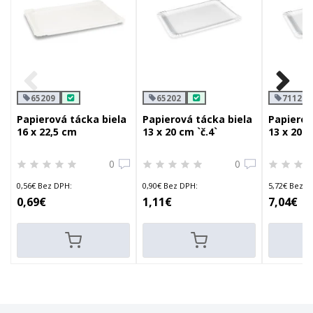
65209
65202
71122
Papierová tácka biela
Papierová tácka biela
Papierov
16 x 22,5 cm
13 x 20 cm `č.4`
13 x 20 c
0
0
0,56€ Bez DPH:
0,90€ Bez DPH:
5,72€ Bez D
0,69€
1,11€
7,04€