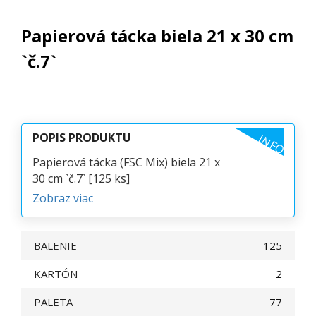
Papierová tácka biela 21 x 30 cm
`č.7`
POPIS PRODUKTU
INFO
Papierová tácka (FSC Mix) biela 21 x
30 cm `č.7` [125 ks]
Zobraz viac
BALENIE
125
KARTÓN
2
PALETA
77