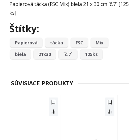
Papierová tácka (FSC Mix) biela 21 x 30 cm `č.7` [125
ks]
Štítky:
Papierová
tácka
FSC
Mix
biela
21x30
`č.7`
125ks
SÚVISIACE PRODUKTY