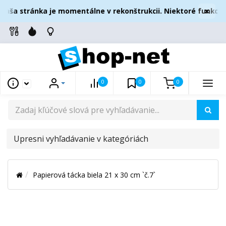
×
aša stránka je momentálne v rekonštrukcii. Niektoré funkcie 
0
0
0
UPRESNI
VYHĽADÁVANIE
V
Papierová tácka biela 21 x 30 cm `č.7`
KATEGÓRIÁCH