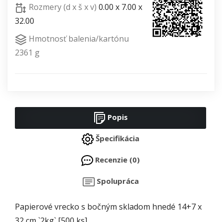
Rozmery (d x š x v)
0.00 x 7.00 x
32.00
Hmotnosť balenia/kartónu
2361 g
Popis
Špecifikácia
Recenzie (0)
Spolupráca
Papierové vrecko s bočným skladom hnedé 14+7 x
32 cm `2kg` [500 ks]