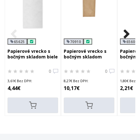
65625
70910
65605
Papierové vrecko s
Papierové vrecko s
Papierov
bočným skladom biele
bočným skladom
bočným 
15+7 x 35 cm `2,5kg`
hnedé 12+5 x 24 cm
10+5 x 2
`1kg`
0
0
3,61€ Bez DPH:
8,27€ Bez DPH:
1,80€ Bez D
4,44€
10,17€
2,21€