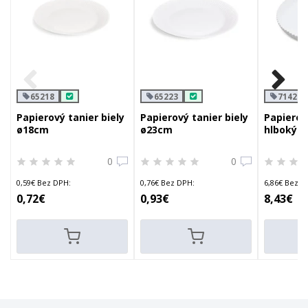
65218
65223
71426
Papierový tanier biely
Papierový tanier biely
Papierov
ø18cm
ø23cm
hlboký b
0
0
0,59€ Bez DPH:
0,76€ Bez DPH:
6,86€ Bez D
0,72€
0,93€
8,43€