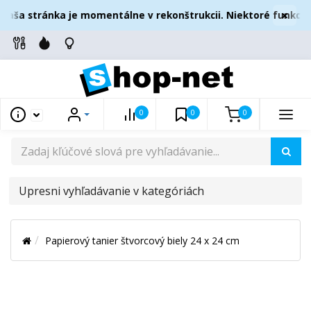
×
aša stránka je momentálne v rekonštrukcii. Niektoré funkcie 
0
0
0
UPRESNI
VYHĽADÁVANIE
V
Papierový tanier štvorcový biely 24 x 24 cm
KATEGÓRIÁCH