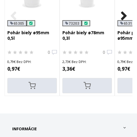
65305
73203
65315
Pohár biely ø95mm
Pohár biely ø78mm
Pohár pr
0,5l
0,3l
ø95mm 0
0
0
0,79€ Bez DPH:
2,73€ Bez DPH:
0,79€ Bez D
0,97€
3,36€
0,97€
INFORMÁCIE