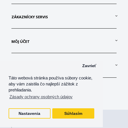
ZÁKAZNÍCKY SERVIS
MÔJ ÚČET
KONTAKTUJTE NÁS
Zavrieť
Táto webová stránka používa súbory cookie,
aby vám zaistila čo najlepší zážitok z
prehliadania.
Zásady ochrany osobných údajov
Nastavenia
Súhlasím
Všetky práva vyhradené
shop-net, s.r.o.
shop-net, s.r.o. © 2026