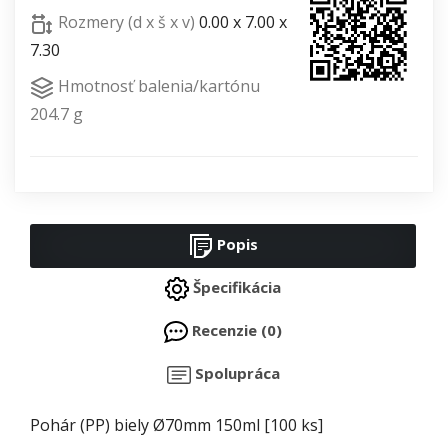
Rozmery (d x š x v)
0.00 x 7.00 x
7.30
Hmotnosť balenia/kartónu
204.7 g
Popis
Špecifikácia
Recenzie (0)
Spolupráca
Pohár (PP) biely Ø70mm 150ml [100 ks]