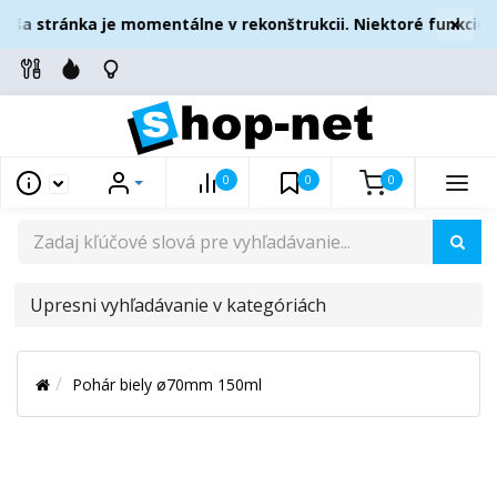
×
ša stránka je momentálne v rekonštrukcii. Niektoré funkcie m
0
0
0
UPRESNI
VYHĽADÁVANIE
V
Pohár biely ø70mm 150ml
KATEGÓRIÁCH