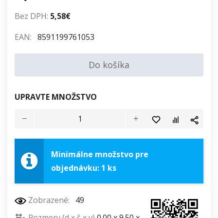
Bez DPH:
5,58€
EAN:
8591199761053
Do košíka
UPRAVTE MNOŽSTVO
Minimálne množstvo pre
objednávku: 1 ks
Zobrazené:
49
Rozmery (d x š x v)
0.00 x 9.50 x