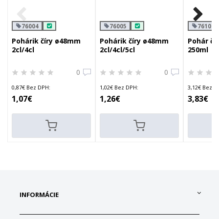
76004
76005
76102
Pohárik číry ø48mm
Pohárik číry ø48mm
Pohár čí
2cl/4cl
2cl/4cl/5cl
250ml
0
0
0,87€ Bez DPH:
1,02€ Bez DPH:
3,12€ Bez D
1,07€
1,26€
3,83€
INFORMÁCIE