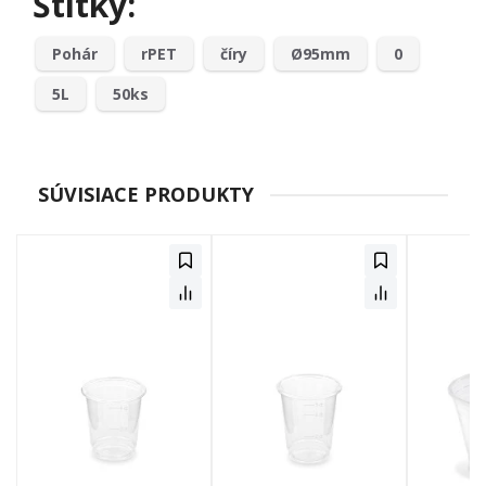
Štítky:
Pohár
rPET
číry
Ø95mm
0
5L
50ks
SÚVISIACE PRODUKTY