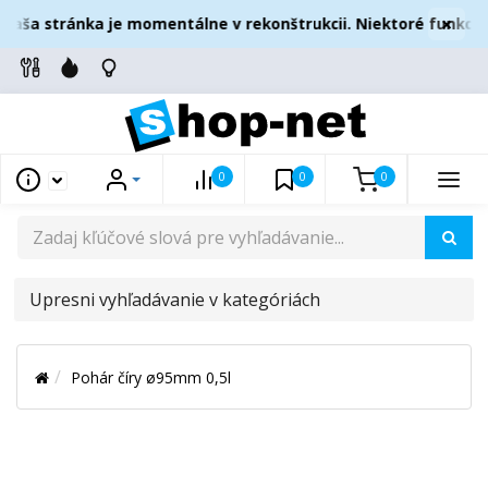
×
aša stránka je momentálne v rekonštrukcii. Niektoré funkcie
0
0
0
UPRESNI
VYHĽADÁVANIE
V
Pohár číry ø95mm 0,5l
KATEGÓRIÁCH