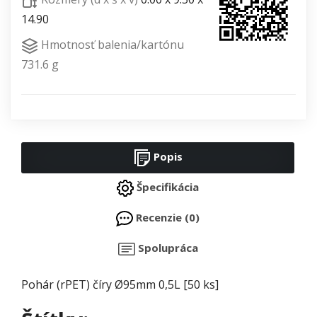
14.90
Hmotnosť balenia/kartónu
731.6 g
Popis
Špecifikácia
Recenzie (0)
Spolupráca
Pohár (rPET) číry Ø95mm 0,5L [50 ks]