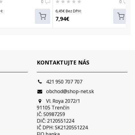
0
0
H:
6,45€ Bez DPH:
7,94€
KONTAKTUJTE NÁS
421 950 707 707
obchod@shop-net.sk
Vl. Roya 2072/1
91105 Trenčín
IČ: 50987259
DIČ: 2120551224
IČ DPH: SK2120551224
FIO banka