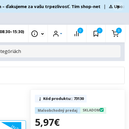
×
ďakujeme za vašu trpezlivosť. Tím shop-net
❘
⚠️ Upozorne
0
0
0
08:30–15:30)
Kód produktu:: 73130
SKLADOM
Maloobchodný predaj
5,97€
INFO