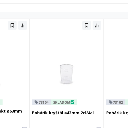
73104
SKLADOM
73102
sekt ø63mm
Pohárik kryštál ø43mm 2cl/4cl
Pohárik kr