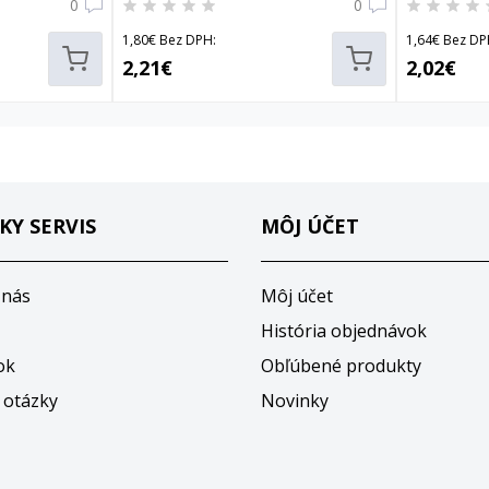
0
0
1,80€ Bez DPH:
1,64€ Bez DP
2,21€
2,02€
KY SERVIS
MÔJ ÚČET
 nás
Môj účet
História objednávok
ok
Obľúbené produkty
 otázky
Novinky