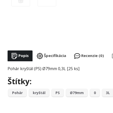
Popis
Špecifikácia
Recenzie (0)
Pohár kryštál (PS) Ø79mm 0,3L [25 ks]
Štítky:
Pohár
kryštál
PS
Ø79mm
0
3L