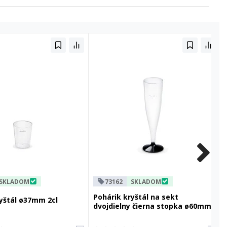
SKLADOM
73162
SKLADOM
Pohárik kryštál na sekt
yštál ø37mm 2cl
dvojdielny čierna stopka ø60mm
0,1l