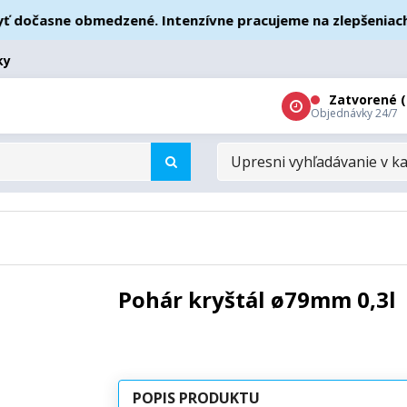
dočasne obmedzené. Intenzívne pracujeme na zlepšeniach – 
ky
Zatvorené (
Objednávky 24/7
UPRESNI
VYHĽADÁVANIE
V
KATEGÓRIÁCH
Pohár kryštál ø79mm 0,3l
POPIS PRODUKTU