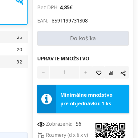
Bez DPH:
4,85€
EAN:
8591199731308
25
Do košíka
20
UPRAVTE MNOŽSTVO
32
Minimálne množstvo
pre objednávku: 1 ks
Zobrazené:
56
Rozmery (d x š x v)