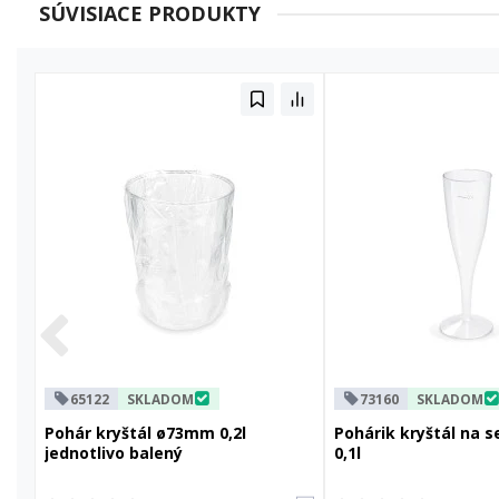
SÚVISIACE PRODUKTY
65122
SKLADOM
73160
SKLADOM
Pohár kryštál ø73mm 0,2l
Pohárik kryštál na 
jednotlivo balený
0,1l