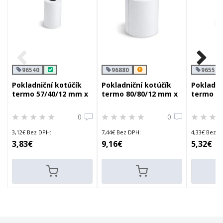
96540
96880
96550
Pokladniční kotúčík
Pokladniční kotúčík
Pokladni
termo 57/40/12 mm x
termo 80/80/12 mm x
termo 5
18m
80m
28m
0
0
3,12€ Bez DPH:
7,44€ Bez DPH:
4,33€ Bez D
3,83€
9,16€
5,32€