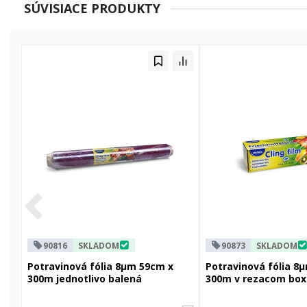
SÚVISIACE PRODUKTY
90816
SKLADOM
90873
SKLADOM
Potravinová fólia 8µm 59cm x
Potravinová fólia 8
300m jednotlivo balená
300m v rezacom box