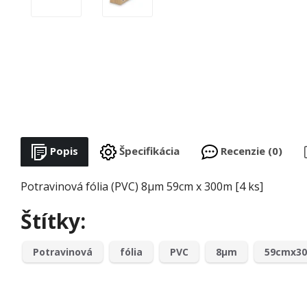
Popis
Špecifikácia
Recenzie (0)
Potravinová fólia (PVC) 8µm 59cm x 300m [4 ks]
Štítky:
Potravinová
fólia
PVC
8µm
59cmx3