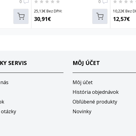
0
0
25,13€ Bez DPH:
10,22€ Bez D
30,91€
12,57€
KY SERVIS
MÔJ ÚČET
 nás
Môj účet
História objednávok
ok
Obľúbené produkty
 otázky
Novinky