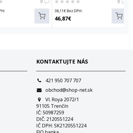
0
0
PH:
38,11€ Bez DPH:
46,87€
KONTAKTUJTE NÁS
421 950 707 707
obchod@shop-net.sk
Vl. Roya 2072/1
91105 Trenčín
IČ: 50987259
DIČ: 2120551224
IČ DPH: SK2120551224
FIO banka