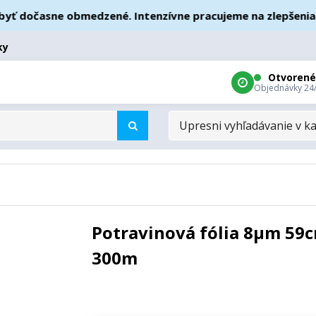
 dočasne obmedzené. Intenzívne pracujeme na zlepšeniach –
ky
Otvorené
Objednávky 24
UPRESNI
VYHĽADÁVANIE
V
KATEGÓRIÁCH
Potravinová fólia 8µm 59
300m