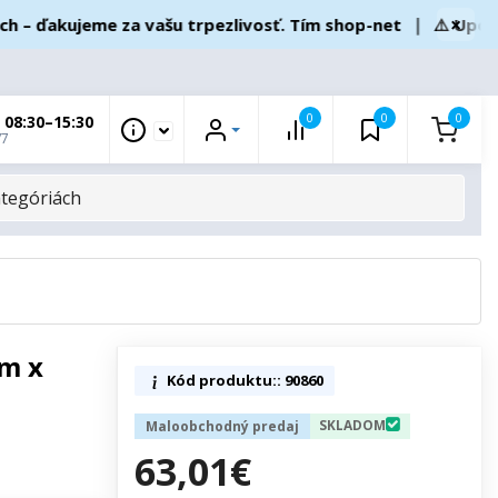
×
 ďakujeme za vašu trpezlivosť. Tím shop-net
❘
⚠️ Upozorne
0
0
0
 08:30–15:30
/7
cm x
Kód produktu:: 90860
SKLADOM
Maloobchodný predaj
63,01€