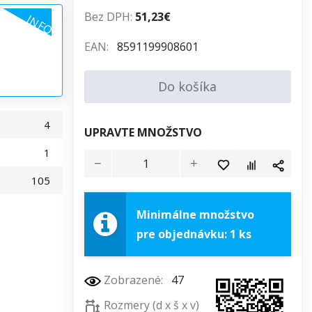
Bez DPH:
51,23€
INFO
EAN:
8591199908601
Do košíka
4
UPRAVTE MNOŽSTVO
1
105
Minimálne množstvo
pre objednávku: 1 ks
Zobrazené:
47
Rozmery (d x š x v)