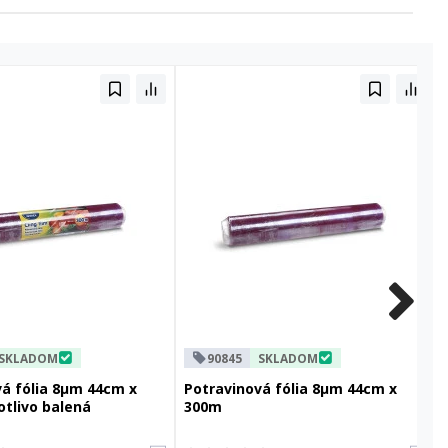
SKLADOM
90845
SKLADOM
vá fólia 8µm 44cm x
Potravinová fólia 8µm 44cm x
tlivo balená
300m