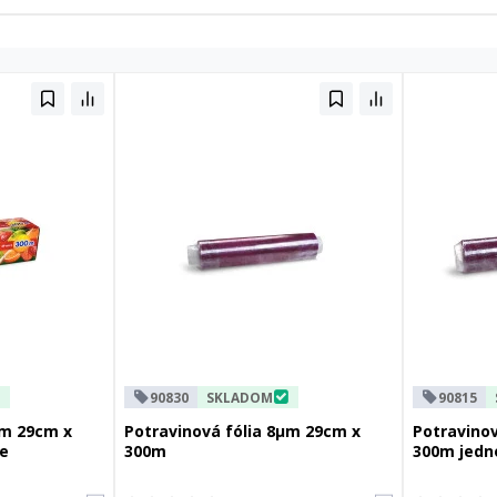
90830
SKLADOM
90815
µm 29cm x
Potravinová fólia 8µm 29cm x
Potravino
e
300m
300m jedno