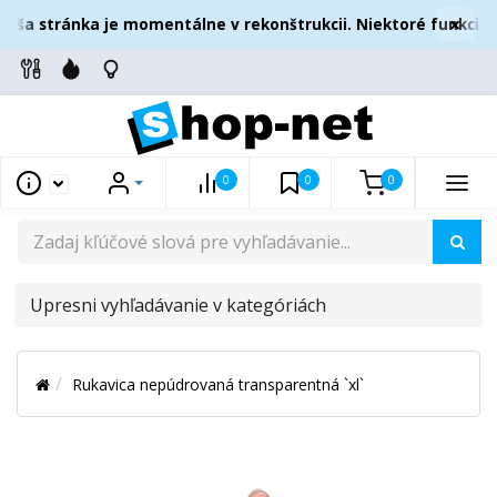
×
aša stránka je momentálne v rekonštrukcii. Niektoré funkcie 
0
0
0
UPRESNI
VYHĽADÁVANIE
V
Rukavica nepúdrovaná transparentná `xl`
KATEGÓRIÁCH