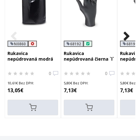
N0860
68192
68191
Rukavica
Rukavica
Rukavic
nepúdrovaná modrá
nepúdrovaná čierna `l`
nepúdrov
`s`
`m`
0
0
10,61€ Bez DPH:
5,80€ Bez DPH:
5,80€ Bez D
13,05€
7,13€
7,13€