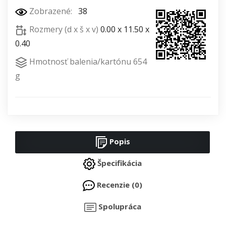
Zobrazené:
38
Rozmery (d x š x v)
0.00 x 11.50 x
0.40
Hmotnosť balenia/kartónu 654
g
Popis
Špecifikácia
Recenzie (0)
Spolupráca