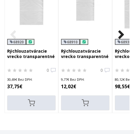
68920
68910
68935
Rýchlouzatváracie
Rýchlouzatváracie
Rýchlouz
vrecko transparentné
vrecko transparentné
vrecko t
20 x 30 cm
10 x 15 cm
35 x 45 
0
0
30,69€ Bez DPH:
9,77€ Bez DPH:
80,12€ Bez 
37,75€
12,02€
98,55€