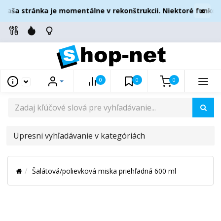
×
Naša stránka je momentálne v rekonštrukcii. Niektoré funkcie
0
0
0
UPRESNI
VYHĽADÁVANIE
V
Šalátová/polievková miska priehľadná 600 ml
KATEGÓRIÁCH