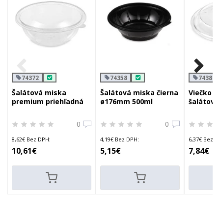
74372
74358
74380
Šalátová miska
Šalátová miska čierna
Viečko p
premium priehľadná
ø176mm 500ml
šalátovú
ø199mm 1000ml
ø230mm
0
0
8,62€ Bez DPH:
4,19€ Bez DPH:
6,37€ Bez D
10,61€
5,15€
7,84€