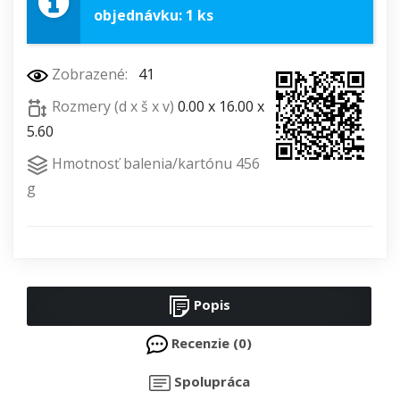
objednávku: 1 ks
Zobrazené:
41
Rozmery (d x š x v)
0.00 x 16.00 x
5.60
Hmotnosť balenia/kartónu 456
g
Popis
Recenzie (0)
Spolupráca