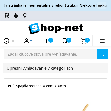
×
aša stránka je momentálne v rekonštrukcii. Niektoré funkcie 
0
0
0
UPRESNI
VYHĽADÁVANIE
V
Špajdľa hrotená ø3mm x 30cm
KATEGÓRIÁCH