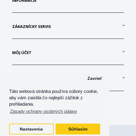
INFORMÁCIE
ZÁKAZNÍCKY SERVIS
MÔJ ÚČET
KONTAKTUJTE NÁS
Zavrieť
Táto webová stránka používa súbory cookie,
aby vám zaistila čo najlepší zážitok z
prehliadania.
Zásady ochrany osobných údajov
Nastavenia
Súhlasím
Všetky práva vyhradené
shop-net, s.r.o.