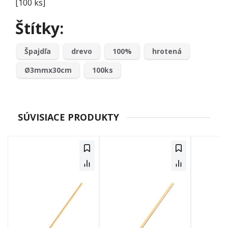
[100 ks]
Štítky:
Špajdľa
drevo
100%
hrotená
Ø3mmx30cm
100ks
SÚVISIACE PRODUKTY