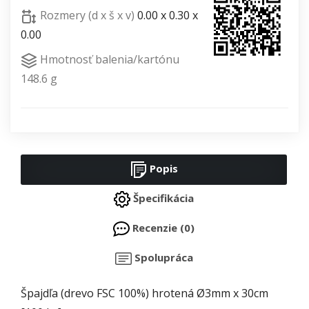
Rozmery (d x š x v)
0.00 x 0.30 x
0.00
Hmotnosť balenia/kartónu
148.6 g
Popis
Špecifikácia
Recenzie (0)
Spolupráca
Špajdľa (drevo FSC 100%) hrotená Ø3mm x 30cm