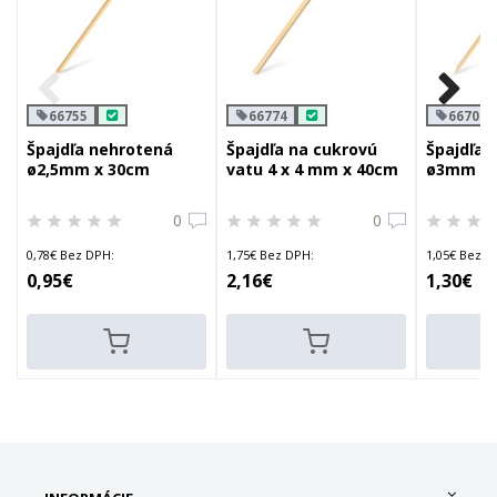
66755
66774
66706
Špajdľa nehrotená
Špajdľa na cukrovú
Špajdľa 
ø2,5mm x 30cm
vatu 4 x 4 mm x 40cm
ø3mm x 
0
0
0,78€ Bez DPH:
1,75€ Bez DPH:
1,05€ Bez D
0,95€
2,16€
1,30€